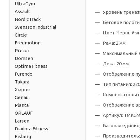
UltraGym
Assault
Уровень тренаж
NordicTrack
Беговое полотно 
Svensson Industrial
Цвет: Черный я
Circle
Freemotion
Рама: 2 мм
Precor
Максимальный в
Domsen
Дека: 20 мм
Optima Fitness
Furendo
Отображение пу
Takara
Тип питания: 22
Xiaomi
Компенсаторы н
Genau
Отображение вр
Planta
ORLAUF
Артикул: TMKG
Larsen
Базовая единиц
Diadora Fitness
Производитель:
Eisberg