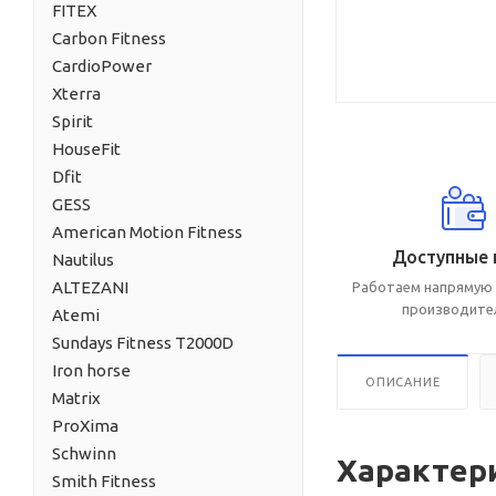
FITEX
Carbon Fitness
CardioPower
Xterra
Spirit
HouseFit
Dfit
GESS
American Motion Fitness
Доступные 
Nautilus
ALTEZANI
Работаем напрямую 
производите
Atemi
Sundays Fitness T2000D
Iron horse
ОПИСАНИЕ
Matrix
ProXima
Schwinn
Характер
Smith Fitness