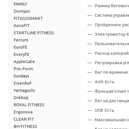
FAMILY
Размер бегового
Domyos
Система управле
FITEGOSMART
Пройденное рас
AeroFIT
STARTLINE FITNESS
Электромотор Ko
Ferrum
Пользовательск
Eurofit
Расход калорий:
Everyfit
AppleGate
Регулировка угл
Pro-Form
Бег по времени:
Sundays
AUX: Есть
Eisenhof
Yamaguchi
Функция Smart In
Onlitop
Бег на дистанци
ROYAL FITNESS
USB: Есть
Ergonova
CLEAR FIT
Максимальная ск
BH FITNESS