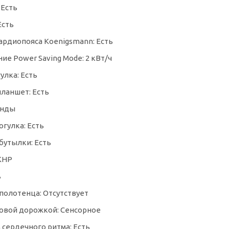
 Есть
Есть
рдиопояса Koenigsmann: Есть
е Power Saving Mode: 2 кВт/ч
улка: Есть
планшет: Есть
анды
гулка: Есть
бутылки: Есть
 КНР
ь
полотенца: Отсутствует
овой дорожкой: Сенсорное
 сердечного ритма: Есть