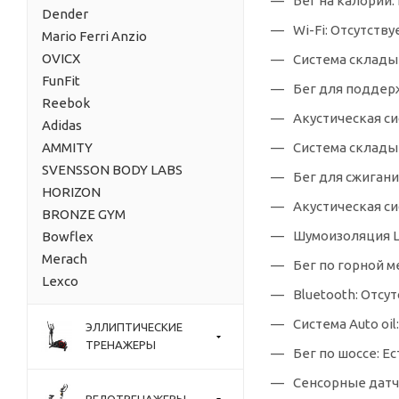
Бег на калории:
Dender
Wi-Fi: Отсутству
Mario Ferri Anzio
OVICX
Система складыв
FunFit
Бег для поддер
Reebok
Акустическая сис
Adidas
AMMITY
Система складыв
SVENSSON BODY LABS
Бег для сжигани
HORIZON
Акустическая сис
BRONZE GYM
Шумоизоляция L
Bowflex
Merach
Бег по горной м
Lexco
Bluetooth: Отсу
Система Auto oil
ЭЛЛИПТИЧЕСКИЕ
ТРЕНАЖЕРЫ
Бег по шоссе: Ес
Сенсорные датчи
ВЕЛОТРЕНАЖЕРЫ