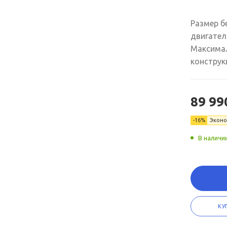
Размер б
двигателя
Максимал
конструк
89 99
-16%
Экон
В наличи
КУ