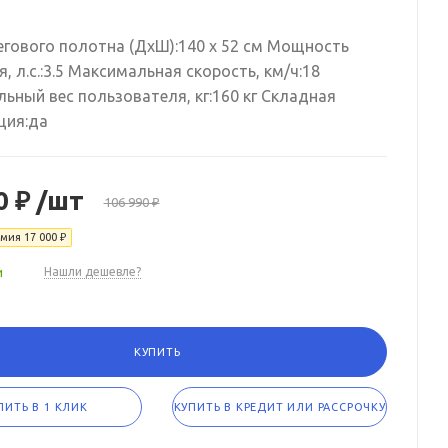
егового полотна (ДхШ):140 x 52 см Мощность
, л.с.:3.5 Максимальная скорость, км/ч:18
ьный вес пользователя, кг:160 кг Складная
ция:да
0 ₽
/шт
106 990 ₽
омия
17 000 ₽
и
Нашли дешевле?
КУПИТЬ
ПИТЬ В 1 КЛИК
КУПИТЬ В КРЕДИТ ИЛИ РАССРОЧКУ