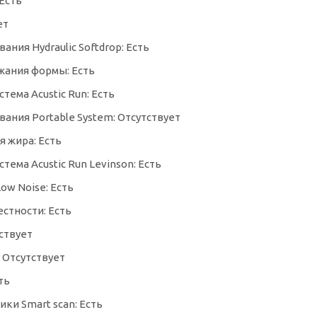
 Есть
ет
ания Hydraulic Softdrop: Есть
жания формы: Есть
тема Acustic Run: Есть
ания Portable System: Отсутствует
я жира: Есть
тема Acustic Run Levinson: Есть
ow Noise: Есть
естности: Есть
тствует
: Отсутствует
ть
ки Smart scan: Есть