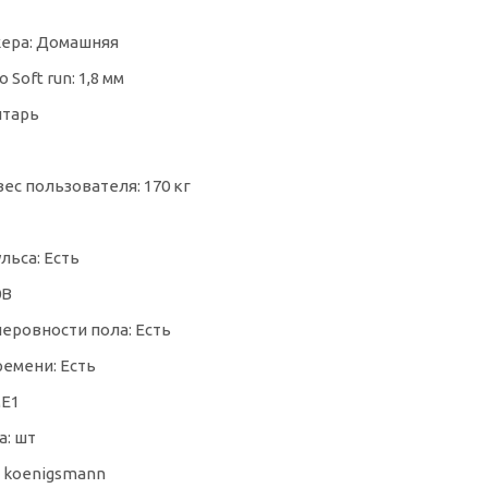
ера: Домашняя
Soft run: 1,8 мм
нтарь
ес пользователя: 170 кг
льса: Есть
0В
еровности пола: Есть
емени: Есть
ME1
а: шт
 koenigsmann