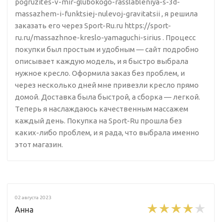
pogruzites-v-mir-glubokogo-rasslableniya-s-3d-
massazhem-i-funktsiej-nulevoj-gravitatsii , я решила
заказать его через Sport-Ru.ru https://sport-
ru.ru/massazhnoe-kreslo-yamaguchi-sirius . Процесс
покупки был простым и удобным — сайт подробно
описывает каждую модель, и я быстро выбрала
нужное кресло. Оформила заказ без проблем, и
через несколько дней мне привезли кресло прямо
домой. Доставка была быстрой, а сборка — легкой.
Теперь я наслаждаюсь качественным массажем
каждый день. Покупка на Sport-Ru прошла без
каких-либо проблем, и я рада, что выбрала именно
этот магазин.
02 августа 2023
Анна