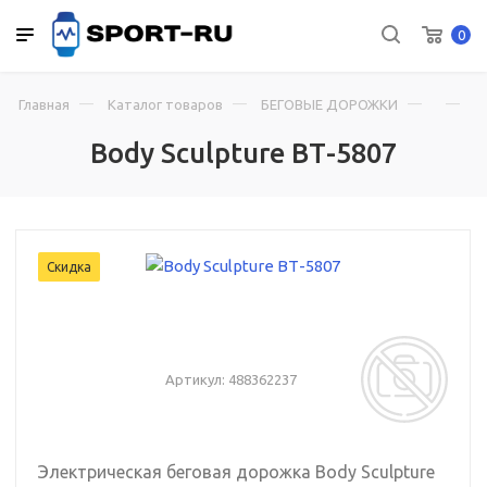
0
Главная
Каталог товаров
БЕГОВЫЕ ДОРОЖКИ
B
Body Sculpture ВТ-5807
Скидка
Артикул:
488362237
Электрическая беговая дорожка Body Sculpture