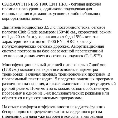
CARBON FITNESS T906 ENT HRC - беговая дорожка
премиального уровня, одинаково подходящая для
использования в домашних условиях либо небольших
корпоративных залах.
Двигатель мощностью 3.5 л.с. постоянного тока, беговое
полотно Club Grade размером 150*48 см., скоростной режим
от 1 до 20 км./ч. и угол наклона от 0 до 15% - все эти
характеристики относят T906 ENT HRC к классу
полукоммерческих беговых дорожек. Амортизационная
система построена на базе современной перспективной
технологии динамических сотовых подушек (Cell-S™).
Многофункциональный дисплей с диагональю 7 дюймов
(17.8 см.) выводит на экран все основные параметры
тренировки, включая профиль тренировочных программ. В
программный пакет входит 15 предустановленных программ
различного назначения, а также самостоятельно регулируемый
ручной режим. Помимо этого, можно создать собственную
программу в одном из 3-ех пользовательских режимов или
обратиться к пульсозависимым программам.
На стыке комфорта и эффективности находится функция
беспроводного определения частоты сердечного ритма
(приемник сигнала уже встроен в консоль, а нагрудный