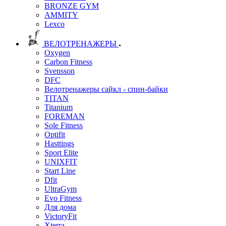
BRONZE GYM
AMMITY
Lexco
ВЕЛОТРЕНАЖЕРЫ
Oxygen
Carbon Fitness
Svensson
DFC
Велотренажеры сайкл - спин-байки
TITAN
Titanium
FOREMAN
Sole Fitness
Optifit
Hasttings
Sport Elite
UNIXFIT
Start Line
Dfit
UltraGym
Evo Fitness
Для дома
VictoryFit
Xterra