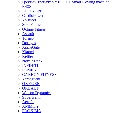
Гребной тренажер YESOUL Smart Rowing machine
R40S
ALTEZANI
CardioPower
Yousteel
Sole Fitness
Octane Fitness
Assault
Torneo
Domyos
AppleGate
Xiaomi
Kettler
NordicTrack
INFINITI
FAMILY
CARBON FITNESS
Yamaguchi
OXYGEN
ORLAUF
Watson Dynamics
Superweigh
Aerofit
AMMITY
PROXIMA