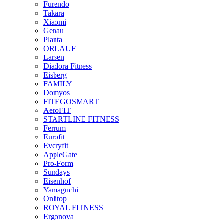
Furendo
Takara
Xiaomi
Genau
Planta
ORLAUF
Larsen
Diadora Fitness
Eisberg
FAMILY
Domyos
FITEGOSMART
AeroFIT
STARTLINE FITNESS
Ferrum
Eurofit
Everyfit
AppleGate
Pro-Form
Sundays
Eisenhof
Yamaguchi
Onlitop
ROYAL FITNESS
Ergonova