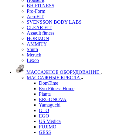
HouseFit
BH FITNESS
Pro-Form
AeroFIT
SVENSSON BODY LABS
CLEAR FIT
Assault fitness
HORIZON
AMMITY
Smith
Merach
Lexco
МАССАЖНОЕ ОБОРУДОВАНИЕ
МАССАЖНЫЕ КРЕСЛА
DomTime
Evo Fitness Home
Planta
ERGONOVA
Yamaguchi
OTO
EGO
US Medica
FUJIMO
GESS