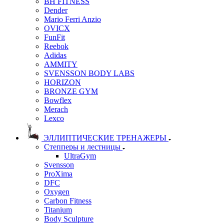
BH FITNESS
Dender
Mario Ferri Anzio
OVICX
FunFit
Reebok
Adidas
AMMITY
SVENSSON BODY LABS
HORIZON
BRONZE GYM
Bowflex
Merach
Lexco
ЭЛЛИПТИЧЕСКИЕ ТРЕНАЖЕРЫ
Степперы и лестницы
UltraGym
Svensson
ProXima
DFC
Oxygen
Carbon Fitness
Titanium
Body Sculpture