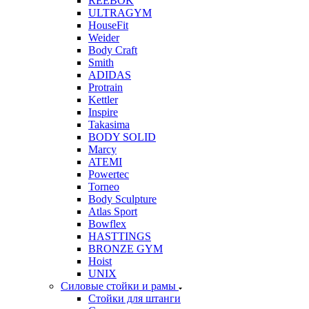
REEBOK
ULTRAGYM
HouseFit
Weider
Body Craft
Smith
ADIDAS
Protrain
Kettler
Inspire
Takasima
BODY SOLID
Marcy
ATEMI
Powertec
Torneo
Body Sculpture
Atlas Sport
Bowflex
HASTTINGS
BRONZE GYM
Hoist
UNIX
Силовые стойки и рамы
Стойки для штанги