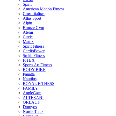
Spirit
American Motion Fitness
Спин-байки
Atlas Sport
Alpin
Bronze Gym
Atemi
Circle
Matrix
Spirit Fitness
CardioPower
Smith Fitness
FITEX
Sports Art Fitness
BODY BIKE
Panatta
Nautilus
ROYAL FITNESS
FAMILY
AppleGate
ALTEZANI
ORLAUF
Domyos
NordicTrack