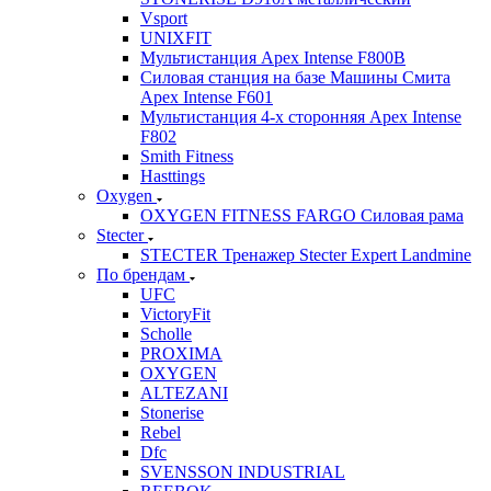
Vsport
UNIXFIT
Мультистанция Apex Intense F800B
Силовая станция на базе Машины Смита
Apex Intense F601
Мультистанция 4-х сторонняя Apex Intense
F802
Smith Fitness
Hasttings
Oxygen
OXYGEN FITNESS FARGO Силовая рама
Stecter
STECTER Тренажер Stecter Expert Landmine
По брендам
UFC
VictoryFit
Scholle
PROXIMA
OXYGEN
ALTEZANI
Stonerise
Rebel
Dfc
SVENSSON INDUSTRIAL