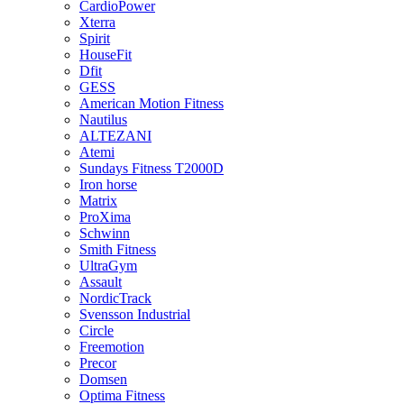
CardioPower
Xterra
Spirit
HouseFit
Dfit
GESS
American Motion Fitness
Nautilus
ALTEZANI
Atemi
Sundays Fitness T2000D
Iron horse
Matrix
ProXima
Schwinn
Smith Fitness
UltraGym
Assault
NordicTrack
Svensson Industrial
Circle
Freemotion
Precor
Domsen
Optima Fitness