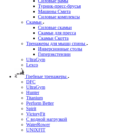
Силовые рамы
Турник-пресс-брусья
Машины Смита
Силовые комплексы
Скамьи
Силовые скамьи
Скамьи для пресса
Скамьи Скотта
Тренажеры для мышц спины
Инверсионные столы
Гиперэкстензии
UltraGym
Lexco
Гребные тренажеры
DFC
UltraGym
Hunter
Titanium
Perform Better
Spirit
VictoryFit
С водной нагрузкой
WaterRower
UNIXFIT