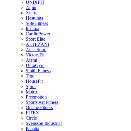
UNIXFIT
Alpin
Xterra
Hasttings
Sole Fitness
Itosima
CardioPower
Sport Elite
ALTEZANI
Atlas Sport
VictoryFit
Atemi
UltraGym
Smith Fitness
True
HouseFit
Spirit
Matrix
Freemotion
Sports Art Fitness
Octane Fitness
FITEX
Circle
Svensson Industrial
Panatta