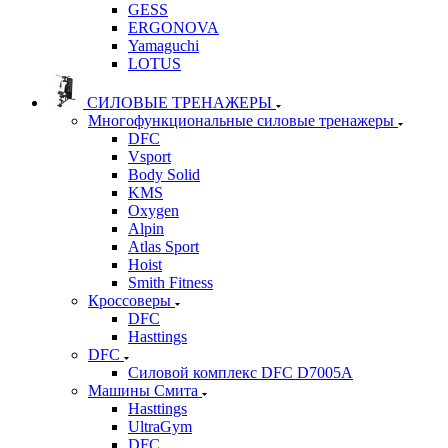
GESS
ERGONOVA
Yamaguchi
LOTUS
СИЛОВЫЕ ТРЕНАЖЕРЫ
Многофункциональные силовые тренажеры
DFC
Vsport
Body Solid
KMS
Oxygen
Alpin
Atlas Sport
Hoist
Smith Fitness
Кроссоверы
DFC
Hasttings
DFC
Силовой комплекс DFC D7005A
Машины Смита
Hasttings
UltraGym
DFC