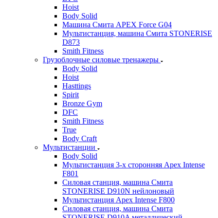
Hoist
Body Solid
Машина Смита APEX Force G04
Мультистанция, машина Смита STONERISE
D873
Smith Fitness
Грузоблочные силовые тренажеры
Body Solid
Hoist
Hasttings
Spirit
Bronze Gym
DFC
Smith Fitness
True
Body Craft
Мультистанции
Body Solid
Мультистанция 3-х сторонняя Apex Intense
F801
Силовая станция, машина Смита
STONERISE D910N нейлоновый
Мультистанция Apex Intense F800
Силовая станция, машина Смита
STONERISE D910A металлический