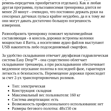
ремень-передатчик приобретается отдельно). Как и любая
другая программа, пульсозависимая тренировка длится не
менее 20 минут - очевидно, что постоянно держать руки на
сенсорных датчиках пульса крайне неудобно, да и к тому же
они могут давать достаточно большую погрешность
измерения.
Разнообразить тренировку поможет мультимедийная
составляющая - в консоль дорожки встроены колонки
мощностью 4 Ватта, а носителями аудио файлов выступают
USB накопитель либо подсоединяемый смартфон.
За удобство складывания отвечает двухфазная гидравлическая
система Easy Drop™ - она существенно облегчает
складывание тренажера, а при раскладывании обеспечивает
медленное опускание полотна в последней фазе, гарантируя
легкость и безопасность. Перемещение дорожки происходит
за счет 2-ух транспортировочных роликов.
Тип: электрическая
Конструкция: складная
Максимальный вес пользователя: 160 кг
Система амортизации: есть
Возможность профессионального использования: нет
Размеры бегового полотна: 48x150 см