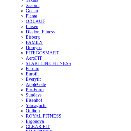
Takara
Xiaomi
Genau
Planta
ORLAUF
Larsen
Diadora Fitness
Eisberg
FAMILY
Domyos
FITEGOSMART
AeroFIT
STARTLINE FITNESS
Ferrum
Eurofit
Everyfit
AppleGate
Pro-Form
Sundays
Eisenhof
Yamaguchi
Onlitop
ROYAL FITNESS
Ergonova
CLEAR FIT