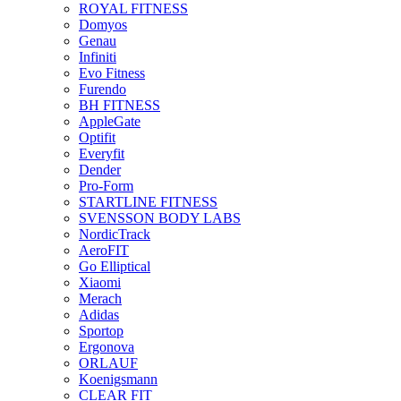
ROYAL FITNESS
Domyos
Genau
Infiniti
Evo Fitness
Furendo
BH FITNESS
AppleGate
Optifit
Everyfit
Dender
Pro-Form
STARTLINE FITNESS
SVENSSON BODY LABS
NordicTrack
AeroFIT
Go Elliptical
Xiaomi
Merach
Adidas
Sportop
Ergonova
ORLAUF
Koenigsmann
CLEAR FIT