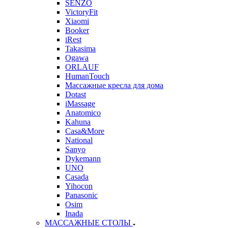
SENZO
VictoryFit
Xiaomi
Booker
iRest
Takasima
Ogawa
ORLAUF
HumanTouch
Массажные кресла для дома
Dotast
iMassage
Anatomico
Kahuna
Casa&More
National
Sanyo
Dykemann
UNO
Casada
Yihocon
Panasonic
Osim
Inada
МАССАЖНЫЕ СТОЛЫ