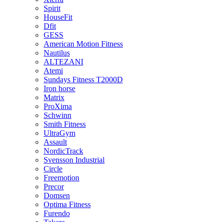
Spirit
HouseFit
Dfit
GESS
American Motion Fitness
Nautilus
ALTEZANI
Atemi
Sundays Fitness T2000D
Iron horse
Matrix
ProXima
Schwinn
Smith Fitness
UltraGym
Assault
NordicTrack
Svensson Industrial
Circle
Freemotion
Precor
Domsen
Optima Fitness
Furendo