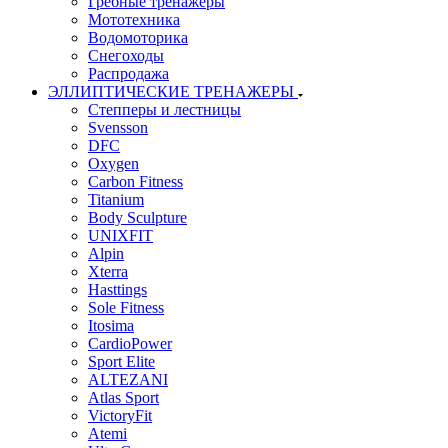
Гребные тренажеры
Мототехника
Водомоторика
Снегоходы
Распродажа
ЭЛЛИПТИЧЕСКИЕ ТРЕНАЖЕРЫ
Степперы и лестницы
Svensson
DFC
Oxygen
Carbon Fitness
Titanium
Body Sculpture
UNIXFIT
Alpin
Xterra
Hasttings
Sole Fitness
Itosima
CardioPower
Sport Elite
ALTEZANI
Atlas Sport
VictoryFit
Atemi