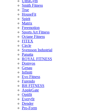
UltraGym
Smith Fitness
True
HouseFit
Spirit
Matrix
Freemotion
Sports Art Fitness
Octane Fitness
FITEX
Circle
Svensson Industrial
Panatta
ROYAL FITNESS
Domyos
Genau
Infiniti
Evo Fitness
Furendo
BH FITNESS
AppleGate
Optifit
Everyfit
Dender
Pro-Form