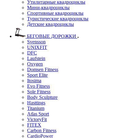
Утилитарные квадроциклы
Мини-квадроциклы
Спортивные квадроциклы
Туристические квадроциклы
Детские квадроциклы
БЕГОВЫЕ ДОРОЖКИ
Svensson
UNIXFIT
DFC
Laufstein
Oxygen
Domsen Fitness
Sport Elite
Itosima
Evo Fitness
Sole Fitness
Body Sculpture
Hasttings
Titanium
Atlas Sport
VictoryFit
FITEX
Carbon Fitness
CardioPower