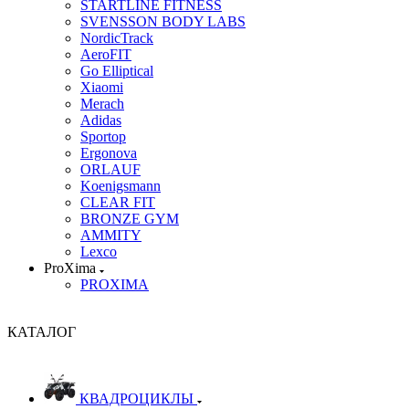
STARTLINE FITNESS
SVENSSON BODY LABS
NordicTrack
AeroFIT
Go Elliptical
Xiaomi
Merach
Adidas
Sportop
Ergonova
ORLAUF
Koenigsmann
CLEAR FIT
BRONZE GYM
AMMITY
Lexco
ProXima
PROXIMA
КАТАЛОГ
КВАДРОЦИКЛЫ