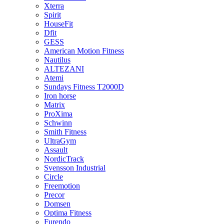
Xterra
Spirit
HouseFit
Dfit
GESS
American Motion Fitness
Nautilus
ALTEZANI
Atemi
Sundays Fitness T2000D
Iron horse
Matrix
ProXima
Schwinn
Smith Fitness
UltraGym
Assault
NordicTrack
Svensson Industrial
Circle
Freemotion
Precor
Domsen
Optima Fitness
Furendo