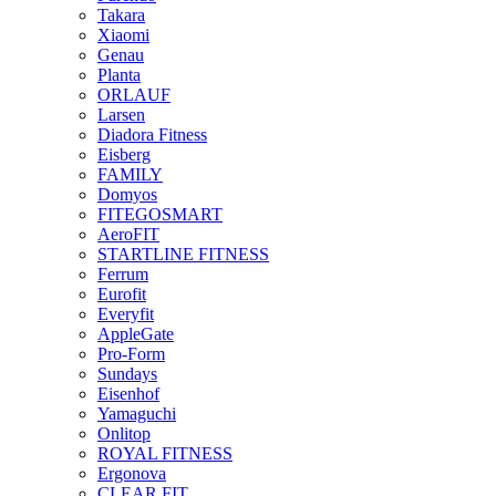
Takara
Xiaomi
Genau
Planta
ORLAUF
Larsen
Diadora Fitness
Eisberg
FAMILY
Domyos
FITEGOSMART
AeroFIT
STARTLINE FITNESS
Ferrum
Eurofit
Everyfit
AppleGate
Pro-Form
Sundays
Eisenhof
Yamaguchi
Onlitop
ROYAL FITNESS
Ergonova
CLEAR FIT