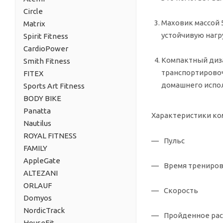
Circle
Маховик массой 5
Matrix
устойчивую нагр
Spirit Fitness
CardioPower
Компактный диз
Smith Fitness
транспортировоч
FITEX
домашнего испо
Sports Art Fitness
BODY BIKE
Panatta
Характеристики ко
Nautilus
ROYAL FITNESS
Пульс
FAMILY
AppleGate
Время трениро
ALTEZANI
ORLAUF
Скорость
Domyos
NordicTrack
Пройденное рас
HouseFit