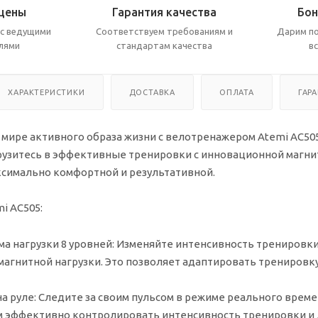
цены
Гарантия качества
Бон
с ведущими
Соответствуем требованиям и
Дарим по
лями
стандартам качества
в
ХАРАКТЕРИСТИКИ
ДОСТАВКА
ОПЛАТА
ГАР
 мире активного образа жизни с велотренажером Atemi AC505
рузитесь в эффективные тренировки с инновационной магнит
ксимально комфортной и результативной.
i AC505:
а нагрузки 8 уровней:
Изменяйте интенсивность тренировки 
магнитной нагрузки. Это позволяет адаптировать тренировк
а руле:
Следите за своим пульсом в режиме реального време
м эффективно контролировать интенсивность тренировки и 