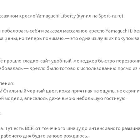
сажном кресле Yamaguchi Liberty (купил на Sport-ru.ru)
обаловать себя и заказал массажное кресло Yamaguchi Liberty 
за цены, но теперь понимаю — это одна из лучших покупок з
 всё прошло гладко: сайт удобный, менеджер быстро перезвони
ебовалась — кресло было готово к использованию прямо из 
ления:
! Стильный черный цвет, кожа приятная на ощупь, не скрипи
й модели, вписалось даже в мою небольшую гостиную.
:
. Тут есть ВСЁ: от точечного шиацу до интенсивного разми
 рабочего дня будто заново рождаюсь.