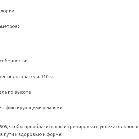
алории
аметров)
собенности:
ес пользователя: 110 кг
дла по высоте
и с фиксирующими ремнями
05, чтобы преобразить ваши тренировки в увлекательное и 
в пути к здоровью и форме!