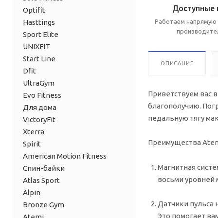
Доступные 
Optifit
Hasttings
Работаем напрямую 
производите
Sport Elite
UNIXFIT
Start Line
ОПИСАНИЕ
Dfit
UltraGym
Приветствуем вас в
Evo Fitness
благополучию. Пог
Для дома
педальную тягу ма
VictoryFit
Xterra
Преимущества Atem
Spirit
American Motion Fitness
Магнитная систем
Спин-байки
восьми уровней 
Atlas Sport
Alpin
Датчики пульса н
Bronze Gym
Это помогает ва
Atemi