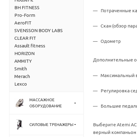
BH FITNESS
Потраченные к
Pro-Form
AeroFIT
Скан (обзор пар
SVENSSON BODY LABS
CLEAR FIT
Одометр
Assault fitness
HORIZON
Дополнительные о
AMMITY
Smith
Максимальный в
Merach
Lexco
Регулировка се
МАССАЖНОЕ
Большие педал
ОБОРУДОВАНИЕ
Выберите Atemi AC5
СИЛОВЫЕ ТРЕНАЖЕРЫ
верный компаньон 