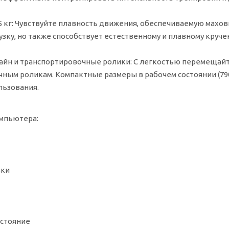
 кг:
Чувствуйте плавность движения, обеспечиваемую маховик
узку, но также способствует естественному и плавному круч
айн и транспортировочные ролики:
С легкостью перемещайт
ным роликам. Компактные размеры в рабочем состоянии (79
льзования.
мпьютера:
вки
стояние