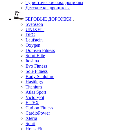
Туристические квадроциклы
Детские квадроциклы
БЕГОВЫЕ ДОРОЖКИ
Svensson
UNIXFIT
DFC
Laufstein
Oxygen
Domsen Fitness
Sport Elite
Itosima
Evo Fitness
Sole Fitness
Body Sculpture
Hasttings
Titanium
Atlas Sport
VictoryFit
FITEX
Carbon Fitness
CardioPower
Xterra
Spirit
HouseFit