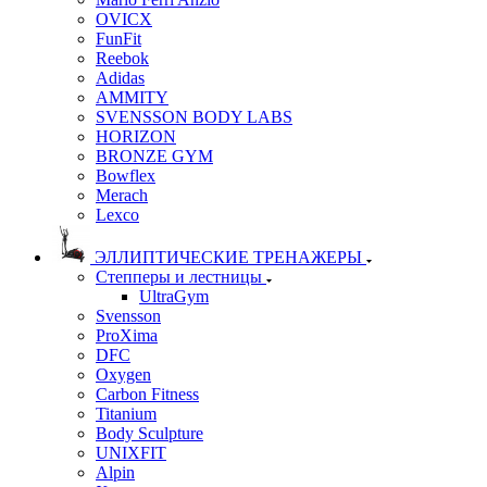
OVICX
FunFit
Reebok
Adidas
AMMITY
SVENSSON BODY LABS
HORIZON
BRONZE GYM
Bowflex
Merach
Lexco
ЭЛЛИПТИЧЕСКИЕ ТРЕНАЖЕРЫ
Степперы и лестницы
UltraGym
Svensson
ProXima
DFC
Oxygen
Carbon Fitness
Titanium
Body Sculpture
UNIXFIT
Alpin