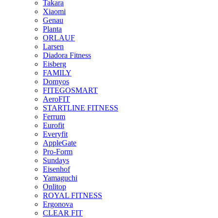
Takara
Xiaomi
Genau
Planta
ORLAUF
Larsen
Diadora Fitness
Eisberg
FAMILY
Domyos
FITEGOSMART
AeroFIT
STARTLINE FITNESS
Ferrum
Eurofit
Everyfit
AppleGate
Pro-Form
Sundays
Eisenhof
Yamaguchi
Onlitop
ROYAL FITNESS
Ergonova
CLEAR FIT