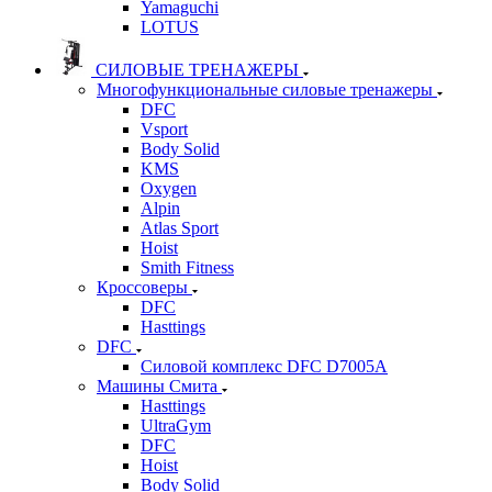
Yamaguchi
LOTUS
СИЛОВЫЕ ТРЕНАЖЕРЫ
Многофункциональные силовые тренажеры
DFC
Vsport
Body Solid
KMS
Oxygen
Alpin
Atlas Sport
Hoist
Smith Fitness
Кроссоверы
DFC
Hasttings
DFC
Силовой комплекс DFC D7005A
Машины Смита
Hasttings
UltraGym
DFC
Hoist
Body Solid