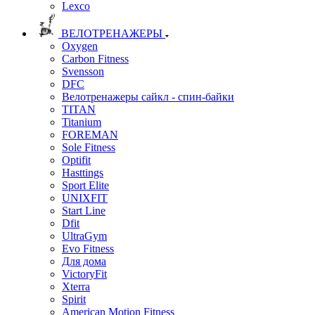
Lexco
ВЕЛОТРЕНАЖЕРЫ
Oxygen
Carbon Fitness
Svensson
DFC
Велотренажеры сайкл - спин-байки
TITAN
Titanium
FOREMAN
Sole Fitness
Optifit
Hasttings
Sport Elite
UNIXFIT
Start Line
Dfit
UltraGym
Evo Fitness
Для дома
VictoryFit
Xterra
Spirit
American Motion Fitness