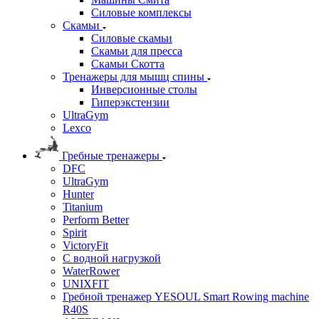
Силовые комплексы
Скамьи
Силовые скамьи
Скамьи для пресса
Скамьи Скотта
Тренажеры для мышц спины
Инверсионные столы
Гиперэкстензии
UltraGym
Lexco
Гребные тренажеры
DFC
UltraGym
Hunter
Titanium
Perform Better
Spirit
VictoryFit
С водной нагрузкой
WaterRower
UNIXFIT
Гребной тренажер YESOUL Smart Rowing machine
R40S