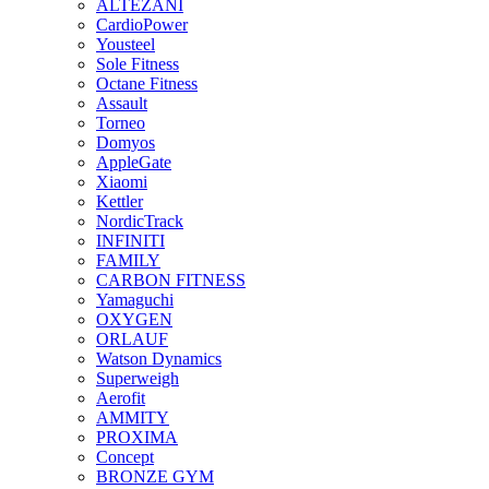
ALTEZANI
CardioPower
Yousteel
Sole Fitness
Octane Fitness
Assault
Torneo
Domyos
AppleGate
Xiaomi
Kettler
NordicTrack
INFINITI
FAMILY
CARBON FITNESS
Yamaguchi
OXYGEN
ORLAUF
Watson Dynamics
Superweigh
Aerofit
AMMITY
PROXIMA
Concept
BRONZE GYM