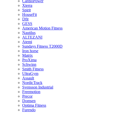
CardioPower
Xterra
Spirit
HouseFit
Dfit
GESS
American Motion Fitness
Nautilus
ALTEZANI
Atemi
Sundays Fitness T2000D
Iron horse
Matrix
ProXima
Schwinn
Smith Fitness
UltraGym
Assault
NordicTrack
Svensson Industrial
Freemotion
Precor
Domsen
Optima Fitness
Furendo