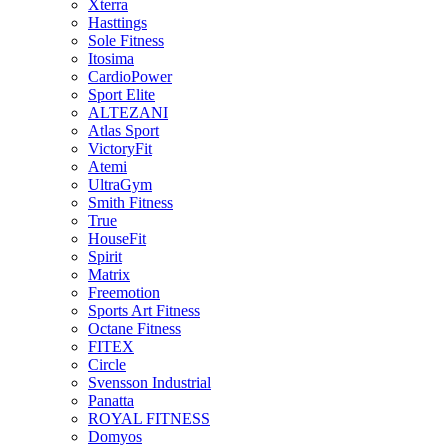
Xterra
Hasttings
Sole Fitness
Itosima
CardioPower
Sport Elite
ALTEZANI
Atlas Sport
VictoryFit
Atemi
UltraGym
Smith Fitness
True
HouseFit
Spirit
Matrix
Freemotion
Sports Art Fitness
Octane Fitness
FITEX
Circle
Svensson Industrial
Panatta
ROYAL FITNESS
Domyos