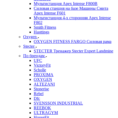
Мультистанция Apex Intense F800B
Силовая станция на базе Машины Смита
Apex Intense F601
Мультистанция 4-х сторонняя Apex Intense
F802
Smith Fitness
Hasttings
Oxygen
OXYGEN FITNESS FARGO Силовая рама
Stecter
STECTER Тренажер Stecter Expert Landmine
По брендам
UFC
VictoryFit
Scholle
PROXIMA
OXYGEN
ALTEZANI
Stonerise
Rebel
Dfc
SVENSSON INDUSTRIAL
REEBOK
ULTRAGYM
HouseFit