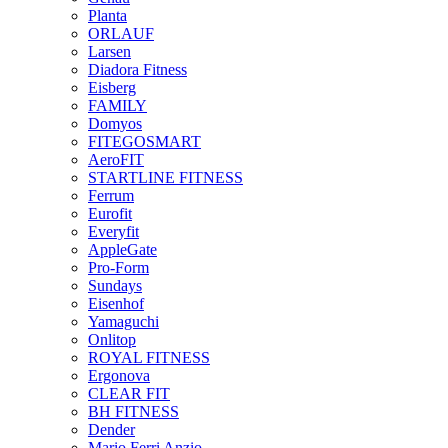
Planta
ORLAUF
Larsen
Diadora Fitness
Eisberg
FAMILY
Domyos
FITEGOSMART
AeroFIT
STARTLINE FITNESS
Ferrum
Eurofit
Everyfit
AppleGate
Pro-Form
Sundays
Eisenhof
Yamaguchi
Onlitop
ROYAL FITNESS
Ergonova
CLEAR FIT
BH FITNESS
Dender
Mario Ferri Anzio