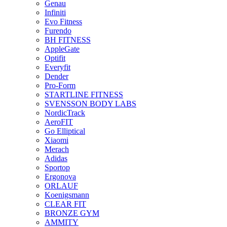
Genau
Infiniti
Evo Fitness
Furendo
BH FITNESS
AppleGate
Optifit
Everyfit
Dender
Pro-Form
STARTLINE FITNESS
SVENSSON BODY LABS
NordicTrack
AeroFIT
Go Elliptical
Xiaomi
Merach
Adidas
Sportop
Ergonova
ORLAUF
Koenigsmann
CLEAR FIT
BRONZE GYM
AMMITY