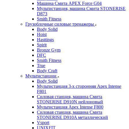
Машина Смита APEX Force G04
Мультистанция, машина Смита STONERISE
D873
Smith Fitness
Грузоблочные силовые тренажеры
Body Solid
Hoist
Hasttings
Spirit
Bronze Gym
DFC
Smith Fitness
True
Body Craft
Мультистанции
Body Solid
Мультистанция 3-х сторонняя Apex Intense
F801
Силовая станция, машина Смита
STONERISE D910N нейлоновый
Мультистанция Apex Intense F800
Силовая станция, машина Смита
STONERISE D910A металлический
Vsport
UNIXFIT