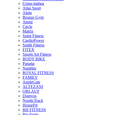
Спин-байки
Atlas Sport
Alpin
Bronze Gym
Atemi
Circle
Matrix
Spirit Fitness
CardioPower
Smith Fitness
FITEX
Sports Art Fitness
BODY BIKE
Panatta
Nautilus
ROYAL FITNESS
FAMILY
AppleGate
ALTEZANI
ORLAUF
Domyos
NordicTrack
HouseFit
BH FITNESS
Pro-Form