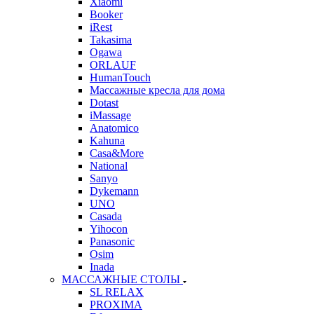
Xiaomi
Booker
iRest
Takasima
Ogawa
ORLAUF
HumanTouch
Массажные кресла для дома
Dotast
iMassage
Anatomico
Kahuna
Casa&More
National
Sanyo
Dykemann
UNO
Casada
Yihocon
Panasonic
Osim
Inada
МАССАЖНЫЕ СТОЛЫ
SL RELAX
PROXIMA