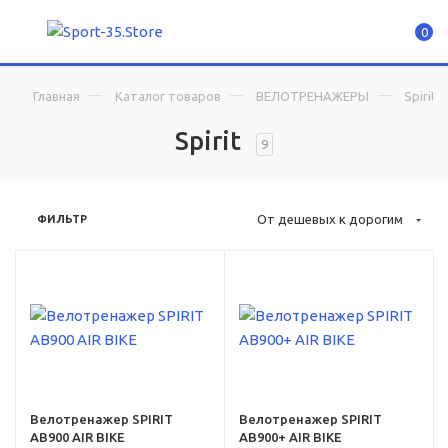
0
Главная
Каталог товаров
ВЕЛОТРЕНАЖЕРЫ
Spirit
Spirit
9
От дешевых к дорогим
ФИЛЬТР
Вес
59
Габариты
132 x 33 x 94 см
Класс тренажера
ьный
профессиональный
Велотренажер SPIRIT
Велотренажер SPIRIT
AB900 AIR BIKE
AB900+ AIR BIKE