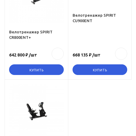
Класс тренажера
ьный
профессиональный
Велотренажер SPIRIT
CU900ENT
Максимальный вес
пользователя, кг
Велотренажер SPIRIT
CR800ENT+
205 кг
Вес, кг
642 800 ₽
/шт
668 135 ₽
/шт
65.5
Вес в упаковке, кг
КУПИТЬ
КУПИТЬ
73.8