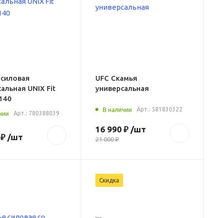
 силовая
UFC Скамья
альная UNIX Fit
универсальная
140
В наличии
Арт.:
581830322
чии
Арт.:
780388039
16 990 ₽
/шт
 ₽
/шт
21 000 ₽
Скидка