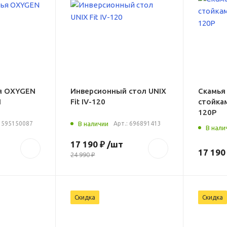
я OXYGEN
Инверсионный стол UNIX
Скамья
N
Fit IV-120
стойкам
120P
:
595150087
В наличии
Арт.:
696891413
В нали
17 190 ₽
/шт
17 190
24 990 ₽
Скидка
Скидка