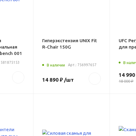
я
Гиперэкстензия UNIX Fit
UFC Ре
нальная
R-Chair 150G
для пр
c bench 001
:
581875153
В нали
В наличии
Арт.:
756997657
14 990
14 890 ₽
/шт
18 000 ₽