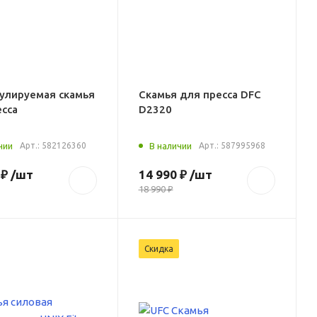
гулируемая скамья
Скамья для пресса DFC
есса
D2320
чии
Арт.:
582126360
В наличии
Арт.:
587995968
 ₽
/шт
14 990 ₽
/шт
18 990 ₽
Скидка