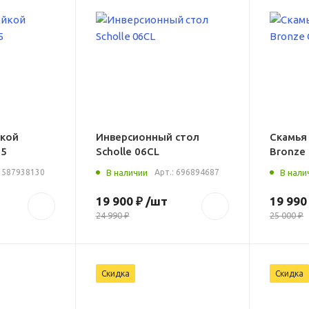
йкой
Инверсионный стол
Скамья
25
Scholle 06CL
Bronze
:
587938130
В наличии
Арт.:
696894687
В нали
19 900 ₽
/шт
19 990
24 990 ₽
25 000 ₽
Скидка
Скидка