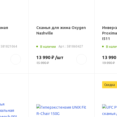
ямая
Скамья для жима Oxygen
Инверс
Nashville
Proxima
I511
:
581821064
В наличии
Арт.:
581860427
В нали
13 990 ₽
/шт
13 990
15 990 ₽
19 990 ₽
Скидка