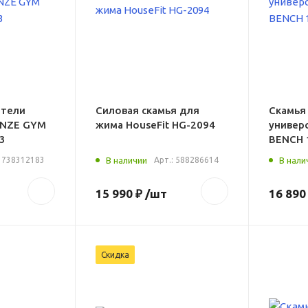
нтели
Силовая скамья для
Скамья
ONZE GYM
жима HouseFit HG-2094
универс
3
BENCH 
:
738312183
В наличии
Арт.:
588286614
В нали
15 990 ₽
/шт
16 890
Скидка