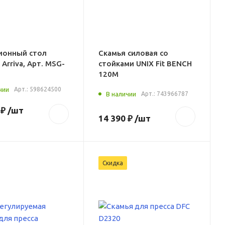
ионный стол
Скамья силовая со
 Arriva, Арт. MSG-
стойками UNIX Fit BENCH
120M
чии
Арт.:
598624500
В наличии
Арт.:
743966787
 ₽
/шт
14 390 ₽
/шт
Скидка