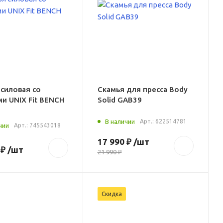
 силовая со
Скамья для пресса Body
и UNIX Fit BENCH
Solid GAB39
В наличии
Арт.:
622514781
чии
Арт.:
745543018
17 990 ₽
/шт
 ₽
/шт
21 990 ₽
Скидка