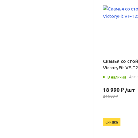
Скамья со сто
VictoryFit VF-T
В наличии
Арт.
18 990 ₽
/шт
24 900 ₽
Скидка