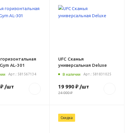
 горизонтальная
UFC Скамья
 Gym AL-301
универсальная Deluxe
чии
Арт.:
581567134
В наличии
Арт.:
581831025
 ₽
/шт
19 990 ₽
/шт
24 000 ₽
Скидка