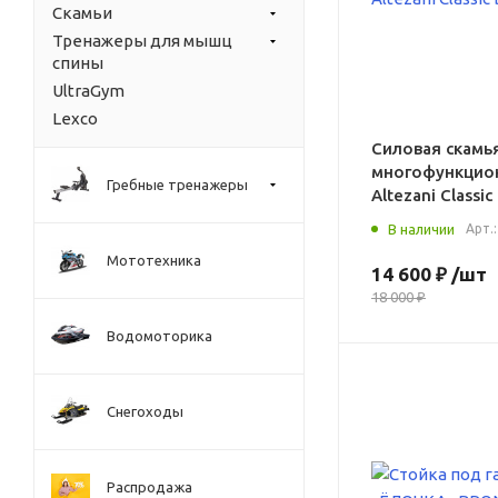
Скамьи
Тренажеры для мышц
спины
UltraGym
Lexco
Силовая скамь
многофункцио
Гребные тренажеры
Altezani Classi
В наличии
Арт.
Мототехника
14 600 ₽
/шт
18 000 ₽
Водомоторика
Снегоходы
Распродажа