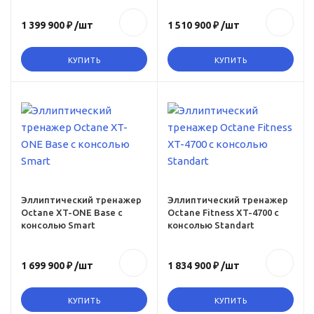
155
1 399 900 ₽
/шт
1 510 900 ₽
/шт
Вес в упаковке, кг
158
КУПИТЬ
КУПИТЬ
Вес
168
Гарантия
3 года
Максимальный вес
пользователя, кг
Эллиптический тренажер
Эллиптический тренажер
181 кг
Octane XT-ONE Base с
Octane Fitness XT-4700 с
консолью Smart
консолью Standart
Вес, кг
165
1 699 900 ₽
/шт
1 834 900 ₽
/шт
Вес в упаковке, кг
168
КУПИТЬ
КУПИТЬ