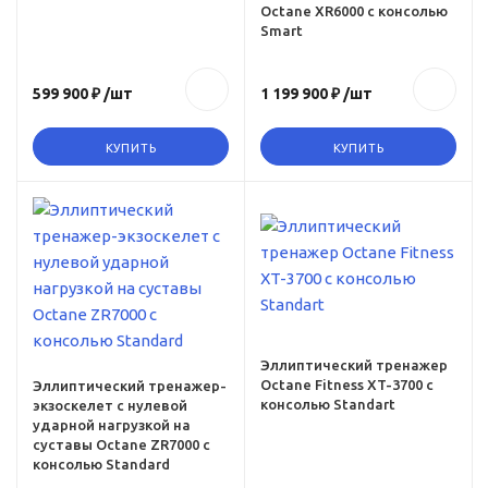
Octane XR6000 с консолью
м
Вес, кг
Smart
, см
145
599 900 ₽
/шт
1 199 900 ₽
/шт
Вес в упаковке, кг
148
КУПИТЬ
КУПИТЬ
Происхождение марки
рки
США
Вес
158
Габариты
ьный
73 x 210 x 77 см
Гарантия
3 года детали
Эллиптический тренажер
Octane Fitness XT-3700 с
Эллиптический тренажер-
Максимальный вес
консолью Standart
экзоскелет с нулевой
пользователя, кг
ударной нагрузкой на
суставы Octane ZR7000 с
181 кг
консолью Standard
Вес, кг