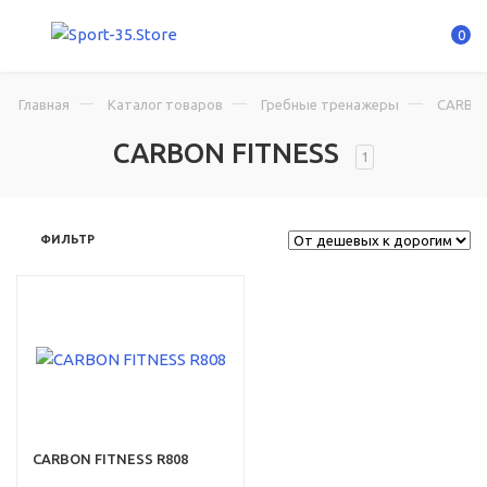
0
Главная
Каталог товаров
Гребные тренажеры
CARBON
CARBON FITNESS
1
ФИЛЬТР
CARBON FITNESS R808