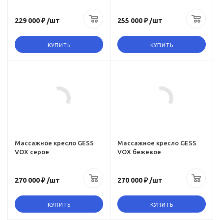
4
евой
Zero-g (Режим нулевой
229 000 ₽
/шт
255 000 ₽
/шт
гравитации)
да
КУПИТЬ
КУПИТЬ
Инфракрасное
прогревание
Цвет
да
бежевый
 пользователя
Максимальный вес пользователя
100 кг
амм
Количество программ
3
Массажное кресло GESS
Массажное кресло GESS
VOX серое
VOX бежевое
ов
Количество роликов
4
270 000 ₽
/шт
270 000 ₽
/шт
евой
Zero-g (Режим нулевой
гравитации)
КУПИТЬ
КУПИТЬ
да