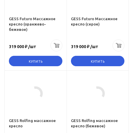
амм
Количество программ
11
GESS Futuro Массажное
GESS Futuro Массажное
кресло (оранжево-
кресло (серое)
ов
Количество роликов
бежевое)
4
евой
Zero-g (Режим нулевой
319 000 ₽
/шт
319 000 ₽
/шт
гравитации)
да
КУПИТЬ
КУПИТЬ
Инфракрасное
прогревание
Цвет
да
бежевый
 пользователя
Максимальный вес пользователя
160 кг
амм
Количество программ
10
GESS Rolfing массажное
GESS Rolfing массажное
кресло
кресло (бежевое)
ов
Количество роликов