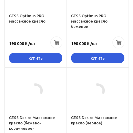
амм
Количество программ
6
GESS Optimus PRO
GESS Optimus PRO
массажное кресло
массажное кресло
ов
Количество роликов
бежевое
14
евой
Zero-g (Режим нулевой
190 000 ₽
/шт
190 000 ₽
/шт
гравитации)
да
КУПИТЬ
КУПИТЬ
Инфракрасное
прогревание
Цвет
да
черный
 пользователя
Максимальный вес пользователя
130 кг
амм
Количество программ
11
GESS Desire Массажное
GESS Desire Массажное
кресло (бежево-
кресло (черное)
ов
Количество роликов
коричневое)