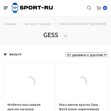
0
Главная
Каталог товаров
МАССАЖНОЕ ОБОРУДОВАНИЕ
GESS
19
ФИЛЬТР
Цвет
бежевый
 пользователя
Максимальный вес пользователя
130 кг
амм
Количество программ
8
Moderno массажное
Массажное кресло Gess
кресло-качалка
Bend (сине-коричневое)