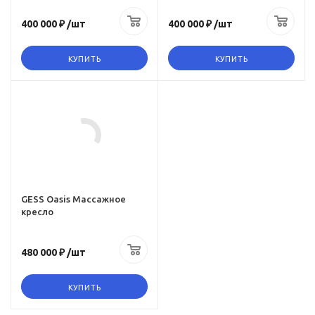
6
400 000 ₽
/шт
400 000 ₽
/шт
евой
Zero-g (Режим нулевой
гравитации)
КУПИТЬ
КУПИТЬ
да
Инфракрасное
прогревание
да
GESS Oasis Массажное
кресло
480 000 ₽
/шт
КУПИТЬ