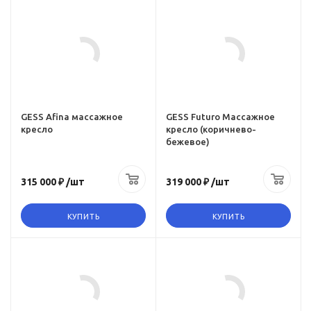
Инфракрасное
Цвет
прогревание
коричневый
да
Максимальный вес пользователя
150 кг
Количество программ
11
GESS Afina массажное
GESS Futuro Массажное
кресло
кресло (коричнево-
Количество роликов
бежевое)
4
Zero-g (Режим нулевой
315 000 ₽
/шт
319 000 ₽
/шт
гравитации)
да
КУПИТЬ
КУПИТЬ
Инфракрасное
прогревание
Цвет
да
серый
 пользователя
Максимальный вес пользователя
130 кг