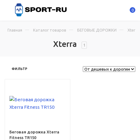
0
Главная
Каталог товаров
БЕГОВЫЕ ДОРОЖКИ
Xterra
Xterra
1
ФИЛЬТР
см
Беговая дорожка Xterra
Fitness TR150