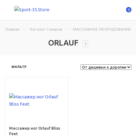
0
Главная
Каталог товаров
МАССАЖНОЕ ОБОРУДОВАНИЕ
ORLAUF
1
ФИЛЬТР
амм
Массажер ног Orlauf Bliss
Feet