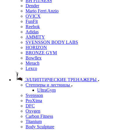
BH FITNESS
Dender
Mario Ferri Anzio
OVICX
FunFit
Reebok
Adidas
AMMITY
SVENSSON BODY LABS
HORIZON
BRONZE GYM
Bowflex
Merach
Lexco
ЭЛЛИПТИЧЕСКИЕ ТРЕНАЖЕРЫ
Степперы и лестницы
UltraGym
Svensson
ProXima
DFC
Oxygen
Carbon Fitness
Titanium
Body Sculpture