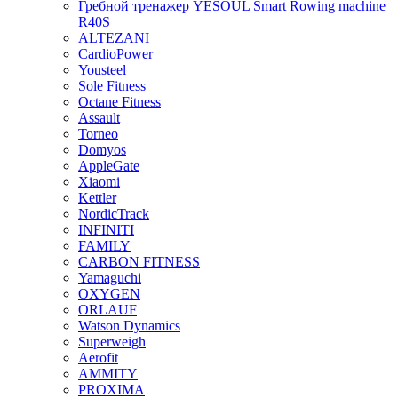
Гребной тренажер YESOUL Smart Rowing machine
R40S
ALTEZANI
CardioPower
Yousteel
Sole Fitness
Octane Fitness
Assault
Torneo
Domyos
AppleGate
Xiaomi
Kettler
NordicTrack
INFINITI
FAMILY
CARBON FITNESS
Yamaguchi
OXYGEN
ORLAUF
Watson Dynamics
Superweigh
Aerofit
AMMITY
PROXIMA