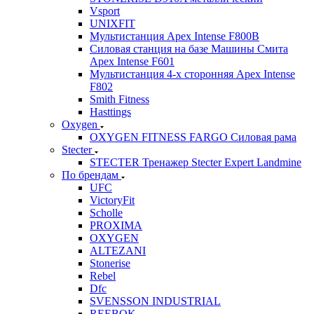
Vsport
UNIXFIT
Мультистанция Apex Intense F800B
Силовая станция на базе Машины Смита
Apex Intense F601
Мультистанция 4-х сторонняя Apex Intense
F802
Smith Fitness
Hasttings
Oxygen
OXYGEN FITNESS FARGO Силовая рама
Stecter
STECTER Тренажер Stecter Expert Landmine
По брендам
UFC
VictoryFit
Scholle
PROXIMA
OXYGEN
ALTEZANI
Stonerise
Rebel
Dfc
SVENSSON INDUSTRIAL
REEBOK