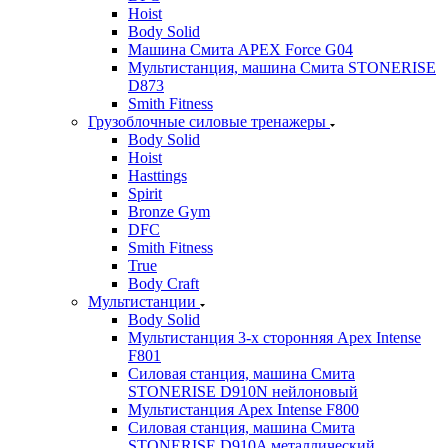
Hoist
Body Solid
Машина Смита APEX Force G04
Мультистанция, машина Смита STONERISE
D873
Smith Fitness
Грузоблочные силовые тренажеры
Body Solid
Hoist
Hasttings
Spirit
Bronze Gym
DFC
Smith Fitness
True
Body Craft
Мультистанции
Body Solid
Мультистанция 3-х сторонняя Apex Intense
F801
Силовая станция, машина Смита
STONERISE D910N нейлоновый
Мультистанция Apex Intense F800
Силовая станция, машина Смита
STONERISE D910A металлический