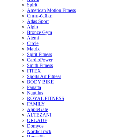
Spirit
American Motion Fitness
Спин-байки
Atlas Sport
Alpin
Bronze Gym
Atemi
Circle
Matrix
Spirit Fitness
CardioPower
Smith Fitness
FITEX
Sports Art Fitness
BODY BIKE
Panatta
Nautilus
ROYAL FITNESS
FAMILY
AppleGate
ALTEZANI
ORLAUF
Domyos
NordicTrack
HouseFit