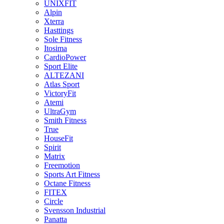
UNIXFIT
Alpin
Xterra
Hasttings
Sole Fitness
Itosima
CardioPower
Sport Elite
ALTEZANI
Atlas Sport
VictoryFit
Atemi
UltraGym
Smith Fitness
True
HouseFit
Spirit
Matrix
Freemotion
Sports Art Fitness
Octane Fitness
FITEX
Circle
Svensson Industrial
Panatta