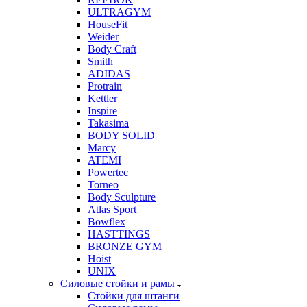
ULTRAGYM
HouseFit
Weider
Body Craft
Smith
ADIDAS
Protrain
Kettler
Inspire
Takasima
BODY SOLID
Marcy
ATEMI
Powertec
Torneo
Body Sculpture
Atlas Sport
Bowflex
HASTTINGS
BRONZE GYM
Hoist
UNIX
Силовые стойки и рамы
Стойки для штанги