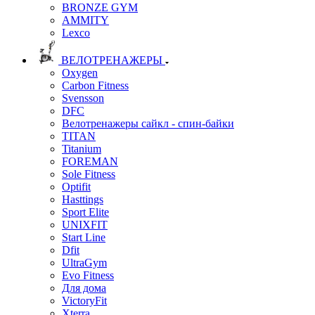
BRONZE GYM
AMMITY
Lexco
ВЕЛОТРЕНАЖЕРЫ
Oxygen
Carbon Fitness
Svensson
DFC
Велотренажеры сайкл - спин-байки
TITAN
Titanium
FOREMAN
Sole Fitness
Optifit
Hasttings
Sport Elite
UNIXFIT
Start Line
Dfit
UltraGym
Evo Fitness
Для дома
VictoryFit
Xterra