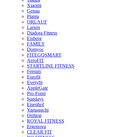
Xiaomi
Genau
Planta
ORLAUF
Larsen
Diadora Fitness
Eisberg
FAMILY
Domyos
FITEGOSMART
AeroFIT
STARTLINE FITNESS
Ferrum
Eurofit
Everyfit
AppleGate
Pro-Form
Sundays
Eisenhof
Yamaguchi
Onlitop
ROYAL FITNESS
Ergonova
CLEAR FIT