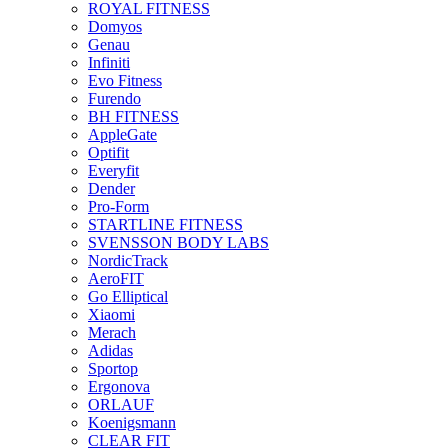
ROYAL FITNESS
Domyos
Genau
Infiniti
Evo Fitness
Furendo
BH FITNESS
AppleGate
Optifit
Everyfit
Dender
Pro-Form
STARTLINE FITNESS
SVENSSON BODY LABS
NordicTrack
AeroFIT
Go Elliptical
Xiaomi
Merach
Adidas
Sportop
Ergonova
ORLAUF
Koenigsmann
CLEAR FIT