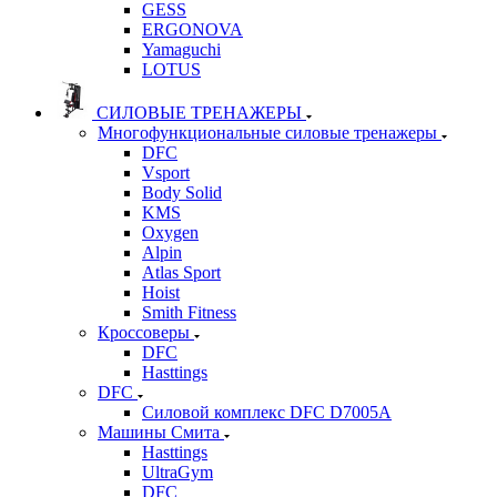
GESS
ERGONOVA
Yamaguchi
LOTUS
СИЛОВЫЕ ТРЕНАЖЕРЫ
Многофункциональные силовые тренажеры
DFC
Vsport
Body Solid
KMS
Oxygen
Alpin
Atlas Sport
Hoist
Smith Fitness
Кроссоверы
DFC
Hasttings
DFC
Силовой комплекс DFC D7005A
Машины Смита
Hasttings
UltraGym
DFC