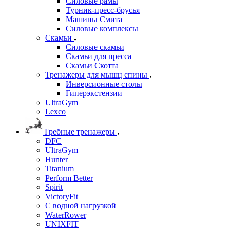
Силовые рамы
Турник-пресс-брусья
Машины Смита
Силовые комплексы
Скамьи
Силовые скамьи
Скамьи для пресса
Скамьи Скотта
Тренажеры для мышц спины
Инверсионные столы
Гиперэкстензии
UltraGym
Lexco
Гребные тренажеры
DFC
UltraGym
Hunter
Titanium
Perform Better
Spirit
VictoryFit
С водной нагрузкой
WaterRower
UNIXFIT