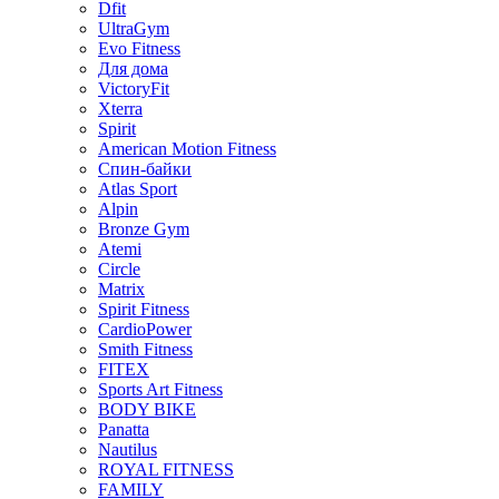
Dfit
UltraGym
Evo Fitness
Для дома
VictoryFit
Xterra
Spirit
American Motion Fitness
Спин-байки
Atlas Sport
Alpin
Bronze Gym
Atemi
Circle
Matrix
Spirit Fitness
CardioPower
Smith Fitness
FITEX
Sports Art Fitness
BODY BIKE
Panatta
Nautilus
ROYAL FITNESS
FAMILY