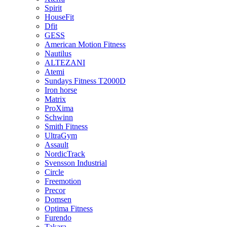
Spirit
HouseFit
Dfit
GESS
American Motion Fitness
Nautilus
ALTEZANI
Atemi
Sundays Fitness T2000D
Iron horse
Matrix
ProXima
Schwinn
Smith Fitness
UltraGym
Assault
NordicTrack
Svensson Industrial
Circle
Freemotion
Precor
Domsen
Optima Fitness
Furendo
Takara