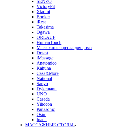
SENZO
VictoryFit
Xiaomi
Booker
iRest
Takasima
Ogawa
ORLAUF
HumanTouch
Массажные кресла для дома
Dotast
iMassage
Anatomico
Kahuna
Casa&More
National
Sanyo
Dykemann
UNO
Casada
Yihocon
Panasonic
Osim
Inada
МАССАЖНЫЕ СТОЛЫ