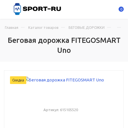
0
Главная
Каталог товаров
БЕГОВЫЕ ДОРОЖКИ
Б
Беговая дорожка FITEGOSMART
Uno
Скидка
Артикул:
615105520