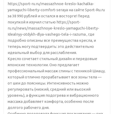
https://sport-ru.ru/massazhnoe-kreslo-kachalka-
yamaguchi-liberty-comfort-seraya на сайте Sport-Ru.ru
за 38 990 рублей и остался в восторге! Перед
покупкой я изучил статью https://sport-
ru.ru/news/massazhnoye-kreslo-yamaguchi-liberty-
Idealnyy-otdykh-dlya-vashego-tela-i-razuma , где
подробно описаны все преимущества кресла, и
теперь могу подтвердить: это действительно
идеальный выбор для расслабления.
Кресло сочетает стильный дизайн и передовые
японские технологии. Оно предлагает
профессиональный массаж спины с техникой Шиацу,
который отлично прорабатывает все зоны тела —
от шеи до поясницы. Интенсивность можно
регулировать (низкий, средний или высокий
уровень), а функция подогрева и вибрационного
массажа добавляет комфорта, особенно после
долгого рабочего дня.
Особенно порадовала функция покачивания — она