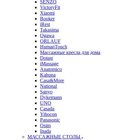
SENZO
VictoryFit
Xiaomi
Booker
iRest
Takasima
Ogawa
ORLAUF
HumanTouch
Массажные кресла для дома
Dotast
iMassage
Anatomico
Kahuna
Casa&More
National
Sanyo
Dykemann
UNO
Casada
Yihocon
Panasonic
Osim
Inada
МАССАЖНЫЕ СТОЛЫ