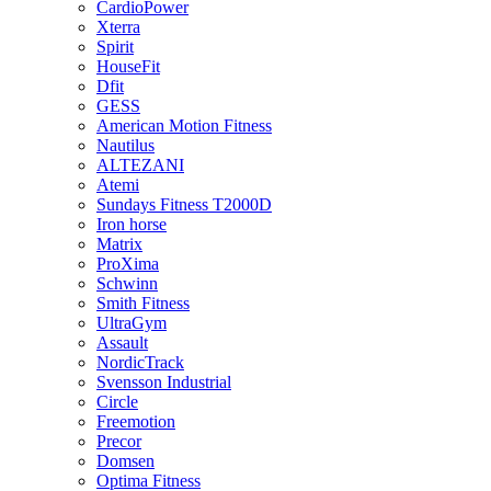
CardioPower
Xterra
Spirit
HouseFit
Dfit
GESS
American Motion Fitness
Nautilus
ALTEZANI
Atemi
Sundays Fitness T2000D
Iron horse
Matrix
ProXima
Schwinn
Smith Fitness
UltraGym
Assault
NordicTrack
Svensson Industrial
Circle
Freemotion
Precor
Domsen
Optima Fitness