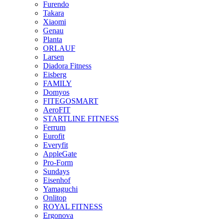
Furendo
Takara
Xiaomi
Genau
Planta
ORLAUF
Larsen
Diadora Fitness
Eisberg
FAMILY
Domyos
FITEGOSMART
AeroFIT
STARTLINE FITNESS
Ferrum
Eurofit
Everyfit
AppleGate
Pro-Form
Sundays
Eisenhof
Yamaguchi
Onlitop
ROYAL FITNESS
Ergonova