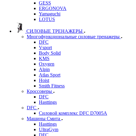
GESS
ERGONOVA
Yamaguchi
LOTUS
СИЛОВЫЕ ТРЕНАЖЕРЫ
Многофункциональные силовые тренажеры
DFC
Vsport
Body Solid
KMS
Oxygen
Alpin
Atlas Sport
Hoist
Smith Fitness
Кроссоверы
DFC
Hasttings
DFC
Силовой комплекс DFC D7005A
Машины Смита
Hasttings
UltraGym
DFC