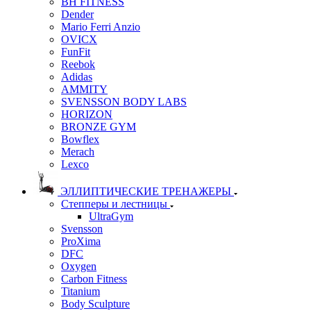
BH FITNESS
Dender
Mario Ferri Anzio
OVICX
FunFit
Reebok
Adidas
AMMITY
SVENSSON BODY LABS
HORIZON
BRONZE GYM
Bowflex
Merach
Lexco
ЭЛЛИПТИЧЕСКИЕ ТРЕНАЖЕРЫ
Степперы и лестницы
UltraGym
Svensson
ProXima
DFC
Oxygen
Carbon Fitness
Titanium
Body Sculpture