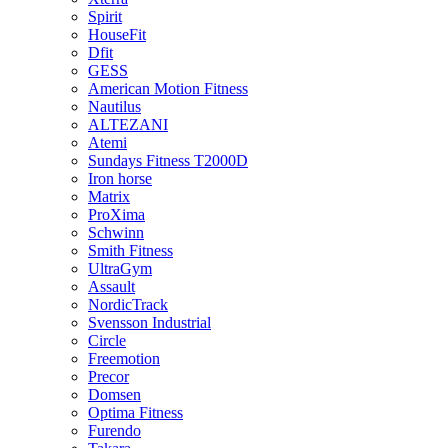
Spirit
HouseFit
Dfit
GESS
American Motion Fitness
Nautilus
ALTEZANI
Atemi
Sundays Fitness T2000D
Iron horse
Matrix
ProXima
Schwinn
Smith Fitness
UltraGym
Assault
NordicTrack
Svensson Industrial
Circle
Freemotion
Precor
Domsen
Optima Fitness
Furendo