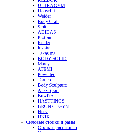
REEBOK
ULTRAGYM
HouseFit
Weider
Body Craft
Smith
ADIDAS
Protrain
Kettler
Inspire
Takasima
BODY SOLID
Marcy
ATEMI
Powertec
Torneo
Body Sculpture
Atlas Sport
Bowflex
HASTTINGS
BRONZE GYM
Hoist
UNIX
Силовые стойки и рамы
Стойки для штанги