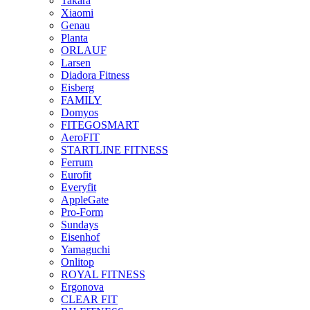
Takara
Xiaomi
Genau
Planta
ORLAUF
Larsen
Diadora Fitness
Eisberg
FAMILY
Domyos
FITEGOSMART
AeroFIT
STARTLINE FITNESS
Ferrum
Eurofit
Everyfit
AppleGate
Pro-Form
Sundays
Eisenhof
Yamaguchi
Onlitop
ROYAL FITNESS
Ergonova
CLEAR FIT