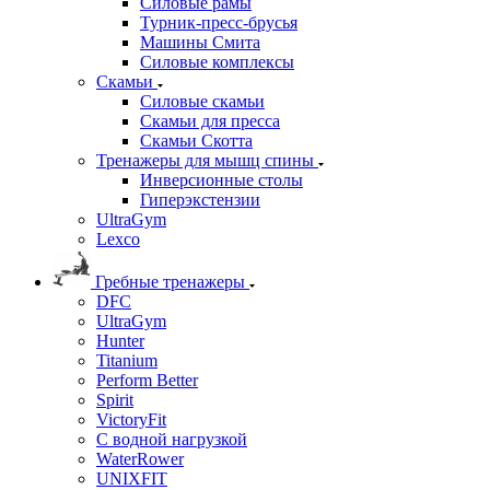
Силовые рамы
Турник-пресс-брусья
Машины Смита
Силовые комплексы
Скамьи
Силовые скамьи
Скамьи для пресса
Скамьи Скотта
Тренажеры для мышц спины
Инверсионные столы
Гиперэкстензии
UltraGym
Lexco
Гребные тренажеры
DFC
UltraGym
Hunter
Titanium
Perform Better
Spirit
VictoryFit
С водной нагрузкой
WaterRower
UNIXFIT