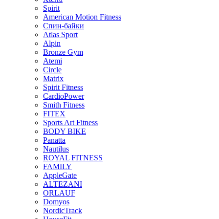
Spirit
American Motion Fitness
Спин-байки
Atlas Sport
Alpin
Bronze Gym
Atemi
Circle
Matrix
Spirit Fitness
CardioPower
Smith Fitness
FITEX
Sports Art Fitness
BODY BIKE
Panatta
Nautilus
ROYAL FITNESS
FAMILY
AppleGate
ALTEZANI
ORLAUF
Domyos
NordicTrack