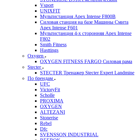
Vsport
UNIXFIT
Мультистанция Apex Intense F800B
Силовая станция на базе Машины Смита
Apex Intense F601
Мультистанция 4-х сторонняя Apex Intense
F802
Smith Fitness
Hasttings
Oxygen
OXYGEN FITNESS FARGO Силовая рама
Stecter
STECTER Тренажер Stecter Expert Landmine
По брендам
UFC
VictoryFit
Scholle
PROXIMA
OXYGEN
ALTEZANI
Stonerise
Rebel
Dfc
SVENSSON INDUSTRIAL