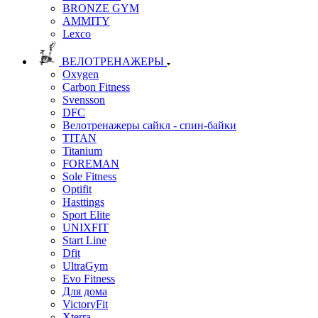
BRONZE GYM
AMMITY
Lexco
ВЕЛОТРЕНАЖЕРЫ
Oxygen
Carbon Fitness
Svensson
DFC
Велотренажеры сайкл - спин-байки
TITAN
Titanium
FOREMAN
Sole Fitness
Optifit
Hasttings
Sport Elite
UNIXFIT
Start Line
Dfit
UltraGym
Evo Fitness
Для дома
VictoryFit
Xterra