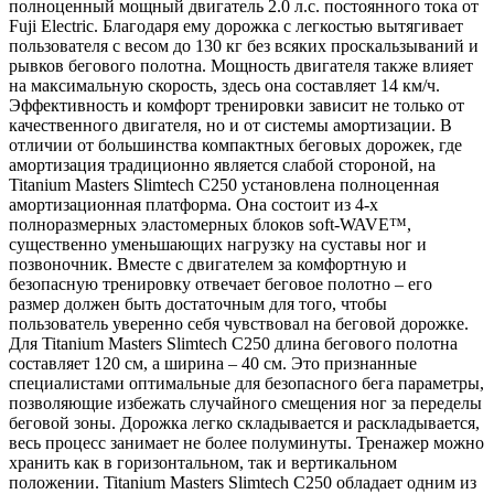
полноценный мощный двигатель 2.0 л.с. постоянного тока от
Fuji Electric. Благодаря ему дорожка с легкостью вытягивает
пользователя с весом до 130 кг без всяких проскальзываний и
рывков бегового полотна. Мощность двигателя также влияет
на максимальную скорость, здесь она составляет 14 км/ч.
Эффективность и комфорт тренировки зависит не только от
качественного двигателя, но и от системы амортизации. В
отличии от большинства компактных беговых дорожек, где
амортизация традиционно является слабой стороной, на
Titanium Masters Slimtech С250 установлена полноценная
амортизационная платформа. Она состоит из 4-х
полноразмерных эластомерных блоков soft-WAVE™,
существенно уменьшающих нагрузку на суставы ног и
позвоночник. Вместе с двигателем за комфортную и
безопасную тренировку отвечает беговое полотно – его
размер должен быть достаточным для того, чтобы
пользователь уверенно себя чувствовал на беговой дорожке.
Для Titanium Masters Slimtech C250 длина бегового полотна
составляет 120 см, а ширина – 40 см. Это признанные
специалистами оптимальные для безопасного бега параметры,
позволяющие избежать случайного смещения ног за переделы
беговой зоны. Дорожка легко складывается и раскладывается,
весь процесс занимает не более полуминуты. Тренажер можно
хранить как в горизонтальном, так и вертикальном
положении. Titanium Masters Slimtech C250 обладает одним из