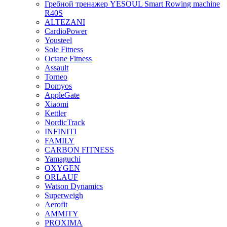
Гребной тренажер YESOUL Smart Rowing machine
R40S
ALTEZANI
CardioPower
Yousteel
Sole Fitness
Octane Fitness
Assault
Torneo
Domyos
AppleGate
Xiaomi
Kettler
NordicTrack
INFINITI
FAMILY
CARBON FITNESS
Yamaguchi
OXYGEN
ORLAUF
Watson Dynamics
Superweigh
Aerofit
AMMITY
PROXIMA