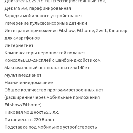
Двигатель
3,25 л.с. Fuji Electric (постоянный ток)
Дека
18 мм, парафинированная
Зарядка мобильного устройства
нет
Измерение пульса
сенсорные датчики
Интеграция
приложения Fitshow, Fithome, Zwift, Kinomap
для смартфонов
Интернет
нет
Компенсаторы неровностей пола
нет
Консоль
LED-дисплей c шайбой-джойстиком
Максимальный вес пользователя
140 кг
Мультимедиа
нет
Назначение
домашнее
Общее количество программ
встроенных нет
(расширение через мобильные приложения
Fitshow/Fithome)
Пиковая мощность
5,5 л.с.
Питание
сеть 220 Вольт
Подставка под мобильное устройство
есть