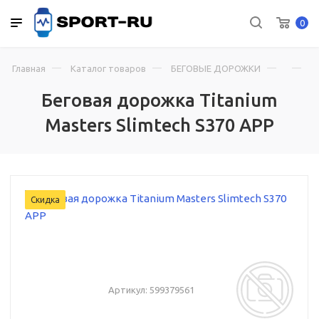
0
Главная
Каталог товаров
БЕГОВЫЕ ДОРОЖКИ
Б
Беговая дорожка Titanium
Masters Slimtech S370 APP
Скидка
Артикул:
599379561