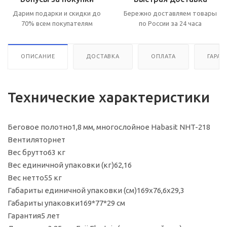
Дарим подарки и скидки до
Бережно доставляем товары
70% всем покупателям
по России за 24 часа
ОПИСАНИЕ
ДОСТАВКА
ОПЛАТА
ГАРАН
Технические характеристики
Беговое полотно
1,8 мм, многослойное Habasit NНT-218
Вентилятор
нет
Вес брутто
63 кг
Вес единичной упаковки (кг)
62,16
Вес нетто
55 кг
Габариты единичной упаковки (см)
169х76,6х29,3
Габариты упаковки
169*77*29 см
Гарантия
5 лет