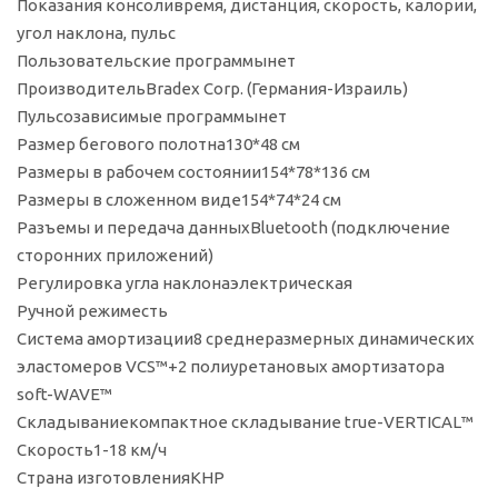
Показания консоли
время, дистанция, скорость, калории,
угол наклона, пульс
Пользовательские программы
нет
Производитель
Bradex Corp. (Германия-Израиль)
Пульсозависимые программы
нет
Размер бегового полотна
130*48 см
Размеры в рабочем состоянии
154*78*136 см
Размеры в сложенном виде
154*74*24 см
Разъемы и передача данных
Bluetooth (подключение
сторонних приложений)
Регулировка угла наклона
электрическая
Ручной режим
есть
Система амортизации
8 среднеразмерных динамических
эластомеров VCS™+2 полиуретановых амортизатора
soft-WAVE™
Складывание
компактное складывание true-VERTICAL™
Скорость
1-18 км/ч
Страна изготовления
КНР