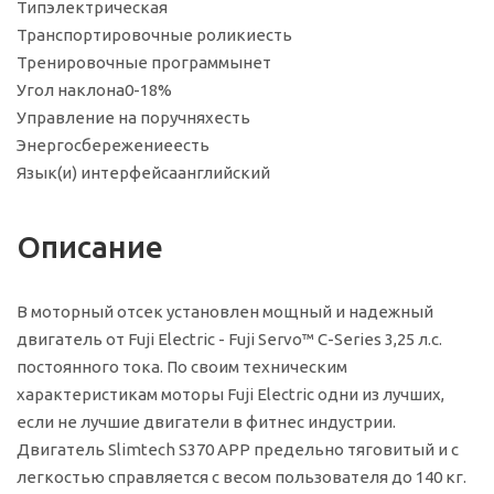
Тип
электрическая
Транспортировочные ролики
есть
Тренировочные программы
нет
Угол наклона
0-18%
Управление на поручнях
есть
Энергосбережение
есть
Язык(и) интерфейса
английский
Описание
В моторный отсек установлен мощный и надежный
двигатель от Fuji Electric - Fuji Servo™ C-Series 3,25 л.с.
постоянного тока. По своим техническим
характеристикам моторы Fuji Electric одни из лучших,
если не лучшие двигатели в фитнес индустрии.
Двигатель Slimtech S370 APP предельно тяговитый и с
легкостью справляется с весом пользователя до 140 кг.