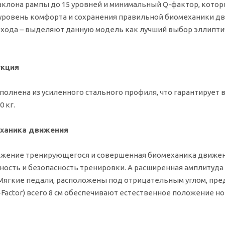
клона рампы до 15 уровней и минимальный Q-фактор, которы
ровень комфорта и сохранения правильной биомеханики дви
 хода – выделяют данную модель как лучший выбор эллипти
укция
полнена из усиленного стального профиля, что гарантирует
 кг.
еханика движения
жение тренирующегося и совершенная биомеханика движения
ость и безопасность тренировки. А расширенная амплитуда
Мягкие педали, расположены под отрицательным углом, пре
Factor) всего 8 см обеспечивают естественное положение ног