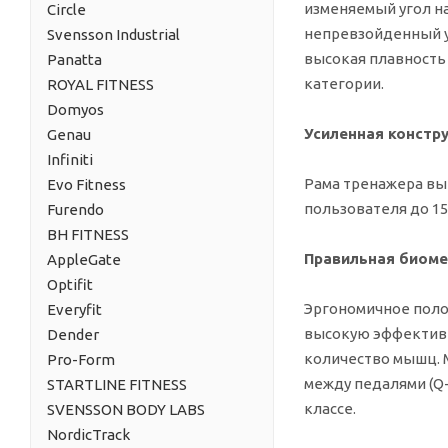
изменяемый угол на
Circle
непревзойденный у
Svensson Industrial
высокая плавность
Panatta
категории.
ROYAL FITNESS
Domyos
Усиленная констр
Genau
Infiniti
Рама тренажера вы
Evo Fitness
пользователя до 150
Furendo
BH FITNESS
Правильная биом
AppleGate
Optifit
Эргономичное поло
Everyfit
высокую эффективн
Dender
количество мышц. 
Pro-Form
между педалями (Q-
STARTLINE FITNESS
классе.
SVENSSON BODY LABS
NordicTrack