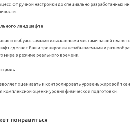
цесс. От ручной настройки до специально разработанных ин
ивости.
ального ландшафта
навая и любуясь самыми изысканными местами нашей планеты
афт сделает Ваши тренировки незабываемыми и разнообразн
го мира в режиме реального времени.
нтроль
зволяет оценивать и контролировать уровень жировой ткани
ля комплексной оценки уровня физической подготовки.
жет понравиться