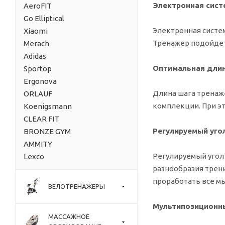
Электронная сист
AeroFIT
Go Elliptical
Электронная систем
Xiaomi
Тренажер подойдет
Merach
Adidas
Оптимальная длин
Sportop
Ergonova
Длина шага тренаж
ORLAUF
комплекции. При эт
Koenigsmann
CLEAR FIT
Регулируемый уго
BRONZE GYM
AMMITY
Регулируемый угол
Lexco
разнообразия трен
проработать все м
ВЕЛОТРЕНАЖЕРЫ
Мультипозиционны
МАССАЖНОЕ