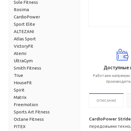
Sole Fitness
Itosima
CardioPower
Sport Elite
ALTEZANI
Atlas Sport
VictoryFit
Atemi
UltraGym
Доступные 
Smith Fitness
True
Работаем напрямую 
производите
HouseFit
Spirit
Matrix
ОПИСАНИЕ
Freemotion
Sports Art Fitness
CardioPower Strid
Octane Fitness
передовыми технол
FITEX