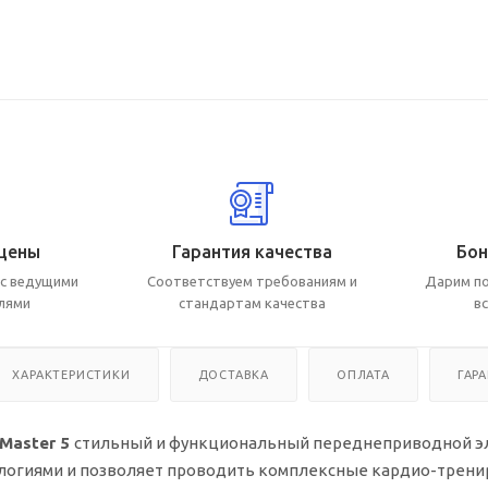
цены
Гарантия качества
Бон
с ведущими
Соответствуем требованиям и
Дарим по
лями
стандартам качества
в
ХАРАКТЕРИСТИКИ
ДОСТАВКА
ОПЛАТА
ГАР
eMaster 5
стильный и функциональный переднеприводной э
огиями и позволяет проводить комплексные кардио-трениров