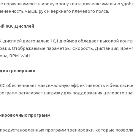
 поручни имеют широкую зону хвата для максимально удоб
еченность мышц рук и верхнего плечевого пояса.
ый ЖК Дисплей
дисплей диагональю 10,1 дюймов обладает высокой контр
овки. Отображаемые параметры: Скорость, Дистанция, Время
она, RPM, Watt.
диотренировки
СС обеспечивает максимальную эффективность и безопаснос
рограмм регулирует нагрузку для поддержания целевого зна
нировочных программ
 предустановленных программ тренировки, которые позвол