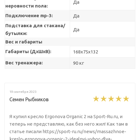
Да
неровности пола:
Подключение mp-3:
Да
Подставка для стакана/
Да
бутылки:
Вес и габариты
Габариты (ДхШхВ):
168x75x132
Вес тренажера:
90 кг
19 сентября 2023
Семен Рыбников
Я купил кресло Ergonova Organic 2 на Sport-Ru.ru, и
теперь не представляю, как без него жил! Как там в
статье писали https://sport-ru.ru/news/massazhnoe-
kreslo-ergonova-organic-2-idealnyj-vybor-dlya-