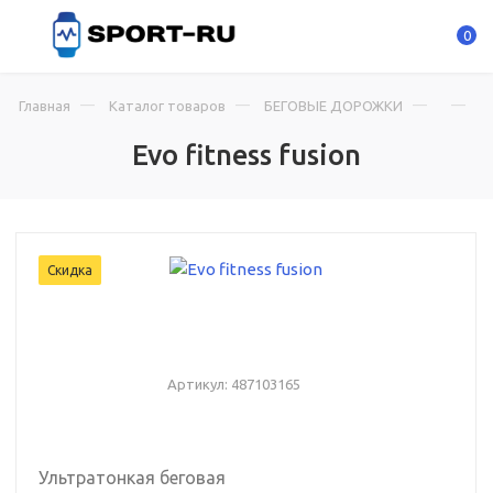
0
Главная
Каталог товаров
БЕГОВЫЕ ДОРОЖКИ
Ev
Evo fitness fusion
Скидка
Артикул:
487103165
Ультратонкая беговая