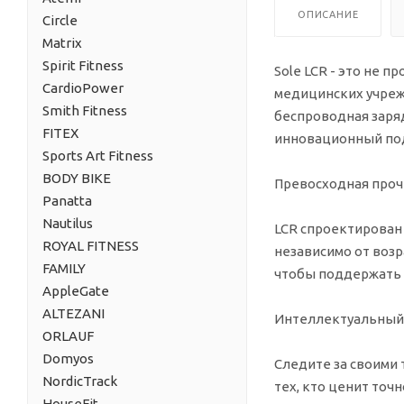
ОПИСАНИЕ
Circle
Matrix
Spirit Fitness
Sole LCR - это не 
CardioPower
медицинских учреж
Smith Fitness
беспроводная заряд
FITEX
инновационный под
Sports Art Fitness
BODY BIKE
Превосходная прочн
Panatta
Nautilus
LCR спроектирован
ROYAL FITNESS
независимо от возр
FAMILY
чтобы поддержать 
AppleGate
ALTEZANI
Интеллектуальный 
ORLAUF
Domyos
Следите за своими
NordicTrack
тех, кто ценит то
HouseFit