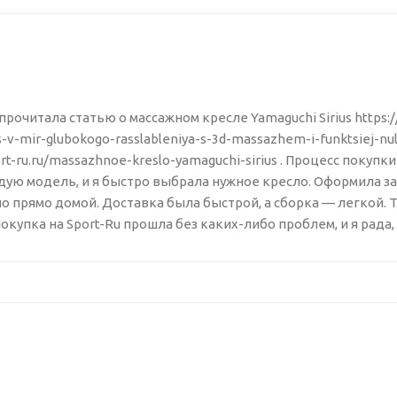
прочитала статью о массажном кресле Yamaguchi Sirius https:
s-v-mir-glubokogo-rasslableniya-s-3d-massazhem-i-funktsiej-nule
port-ru.ru/massazhnoe-kreslo-yamaguchi-sirius . Процесс пок
ую модель, и я быстро выбрала нужное кресло. Оформила зак
о прямо домой. Доставка была быстрой, а сборка — легкой.
окупка на Sport-Ru прошла без каких-либо проблем, и я рада,