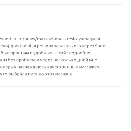
//sport-ru.ru/news/massazhnoe-kreslo-yamaguchi-
voj-gravitatsii , я решила заказать его через Sport-
упки был простым и удобным — сайт подробно
аз без проблем, и через несколько дней мне
 Теперь я наслаждаюсь качественным массажем
 что выбрала именно этот магазин.