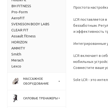
BH FITNESS
Простота настройки
Pro-Form
AeroFIT
LCR поставляется в
SVENSSON BODY LABS
беззаботным. Регу
CLEAR FIT
и эффективность т
Assault fitness
HORIZON
Интегрированные у
AMMITY
Smith
LCR включает в се
Merach
мобильных устройс
Lexco
Совместите ваше у
МАССАЖНОЕ
Sole LCR - это инт
ОБОРУДОВАНИЕ
СИЛОВЫЕ ТРЕНАЖЕРЫ