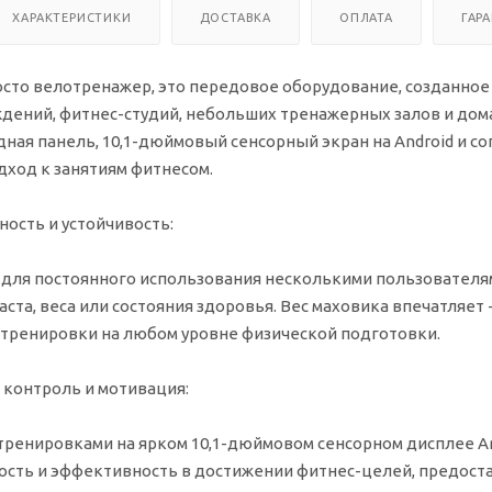
ХАРАКТЕРИСТИКИ
ДОСТАВКА
ОПЛАТА
ГАР
просто велотренажер, это передовое оборудование, созданно
дений, фитнес-студий, небольших тренажерных залов и дом
ная панель, 10,1-дюймовый сенсорный экран на Android и с
ход к занятиям фитнесом.
ость и устойчивость:
 для постоянного использования несколькими пользователя
аста, веса или состояния здоровья. Вес маховика впечатляет 
тренировки на любом уровне физической подготовки.
контроль и мотивация:
 тренировками на ярком 10,1-дюймовом сенсорном дисплее A
чность и эффективность в достижении фитнес-целей, предос