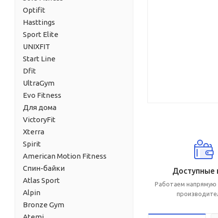
Optifit
Hasttings
Sport Elite
UNIXFIT
Start Line
Dfit
UltraGym
Evo Fitness
Для дома
VictoryFit
Xterra
Spirit
American Motion Fitness
Спин-байки
Доступные 
Atlas Sport
Работаем напрямую 
Alpin
производите
Bronze Gym
Atemi