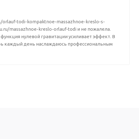
ws/orlauf-todi-kompaktnoe-massazhnoe-kreslo-s-
ru.ru/massazhnoe-kreslo-orlauf-todi и не пожалела.
 функция нулевой гравитации усиливает эффект. В
перь каждый день наслаждаюсь профессиональным