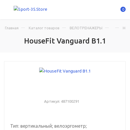
0
Главная
Каталог товаров
ВЕЛОТРЕНАЖЕРЫ
Hou
HouseFit Vanguard B1.1
Артикул:
487100291
Тип: вертикальный; велоэргометр;