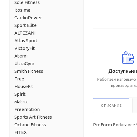
Sole Fitness
Itosima
CardioPower
Sport Elite
ALTEZANI
Atlas Sport
VictoryFit
Atemi
UltraGym
Доступные 
Smith Fitness
True
Работаем напрямую 
производите
HouseFit
Spirit
Matrix
ОПИСАНИЕ
Freemotion
Sports Art Fitness
Octane Fitness
ProForm Endurance
FITEX