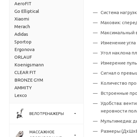
AeroFIT
Go Elliptical
Система нагруз
Xiaomi
Маховик: спереди
Merach
Максимальный в
Adidas
Sportop
Изменение угла
Ergonova
Угол наклона пл
ORLAUF
Измерение пульс
Koenigsmann
CLEAR FIT
Сигнал о превыш
BRONZE GYM
Количество про
AMMITY
Встроенные про
Lexco
Удобства: вент
неровности пол
ВЕЛОТРЕНАЖЕРЫ
Мультимедиа: д
Размеры (ДхШxВ)
МАССАЖНОЕ