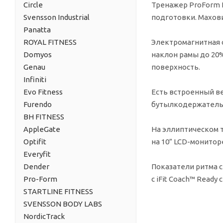
Circle
Тренажер ProForm 
Svensson Industrial
подготовки. Махови
Panatta
ROYAL FITNESS
Электромагнитная 
Domyos
наклон рамы до 20
Genau
поверхность.
Infiniti
Evo Fitness
Есть встроенный ве
Furendo
бутылкодержатель.
BH FITNESS
AppleGate
На эллиптическом 
Optifit
на 10” LCD-монитор
Everyfit
Dender
Показатели ритма 
Pro-Form
с iFit Coach™ Ready
STARTLINE FITNESS
SVENSSON BODY LABS
NordicTrack