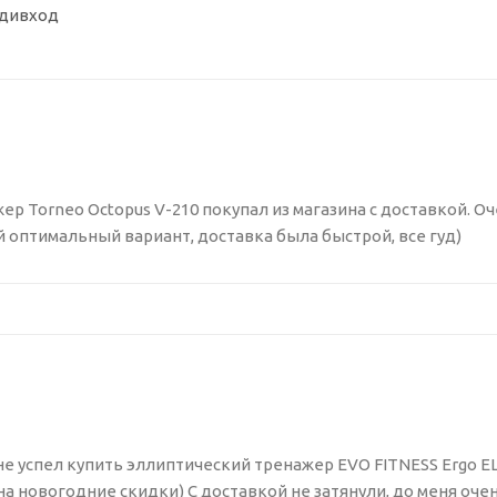
удивход
ер Torneo Octopus V-210 покупал из магазина с доставкой. Оч
 оптимальный вариант, доставка была быстрой, все гуд)
е успел купить эллиптический тренажер EVO FITNESS Ergo EL
на новогодние скидки) С доставкой не затянули, до меня очен