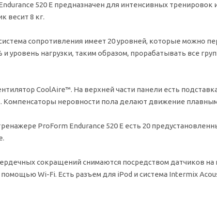
Endurance 520 E предназначен для интенсивных тренировок 
к весит 8 кг.
система сопротивления имеет 20 уровней, которые можно п
% и уровень нагрузки, таким образом, прорабатывать все 
нтилятор CoolAire™. На верхней части панели есть подставк
 Компенсаторы неровности пола делают движение плавным
тренажере ProForm Endurance 520 E есть 20 предустановлен
е.
сердечных сокращений снимаются посредством датчиков на 
 с помощью Wi-Fi. Есть разъем для iPod и система Intermix Aco