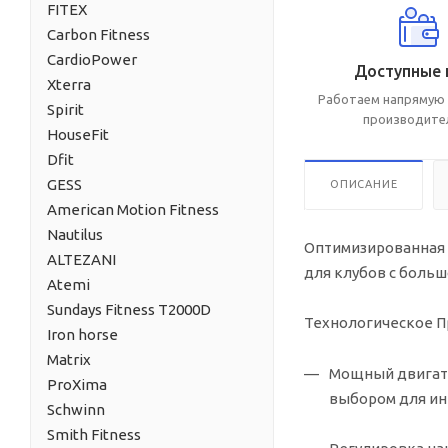
FITEX
Carbon Fitness
CardioPower
Доступные 
Xterra
Работаем напрямую 
Spirit
производите
HouseFit
Dfit
GESS
ОПИСАНИЕ
American Motion Fitness
Nautilus
Оптимизированная 
ALTEZANI
для клубов с боль
Atemi
Sundays Fitness T2000D
Технологическое П
Iron horse
Matrix
Мощный двигат
ProXima
выбором для ин
Schwinn
Smith Fitness