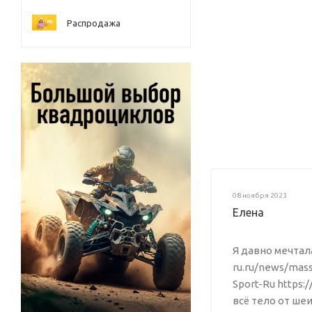
Распродажа
08 ноября 2023
Елена
Я давно мечтала
ru.ru/news/mass
Sport-Ru https:
всё тело от ше