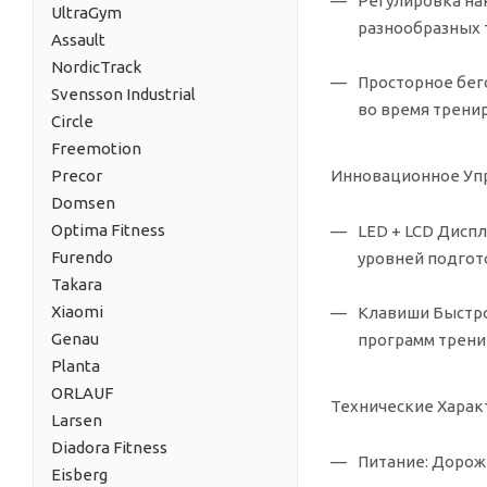
Регулировка на
UltraGym
разнообразных 
Assault
NordicTrack
Просторное бег
Svensson Industrial
во время трени
Circle
Freemotion
Инновационное Уп
Precor
Domsen
Optima Fitness
LED + LCD Диспл
Furendo
уровней подгот
Takara
Xiaomi
Клавиши Быстро
Genau
программ трени
Planta
ORLAUF
Технические Харак
Larsen
Diadora Fitness
Питание:
Дорожк
Eisberg