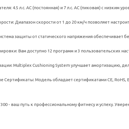
теля:
4.5 л.с. AC (постоянная) и 7 л.с. AC (пиковая) с низким ур
орости:
Диапазон скорости от 1 до 20 км/ч позволяет настрои
истема защиты от статического напряжения обеспечивает бе
нировки:
Вам доступно 12 программ и 3 пользовательских нас
зации:
Multiplex Cushioning System улучшает амортизацию, д
е Сертификаты:
Модель обладает сертификатами CE, RoHS, 
300 - ваш путь к профессиональному фитнесу и успеху. Увер