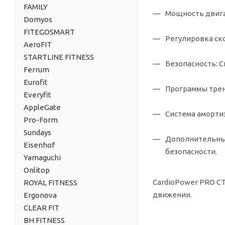
FAMILY
Мощность двига
Domyos
FITEGOSMART
Регулировка ск
AeroFIT
STARTLINE FITNESS
Безопасность:
С
Ferrum
Eurofit
Программы тре
Everyfit
AppleGate
Система аморти
Pro-Form
Sundays
Дополнительны
Eisenhof
безопасности.
Yamaguchi
Onlitop
CardioPower PRO CT
ROYAL FITNESS
движении.
Ergonova
CLEAR FIT
BH FITNESS