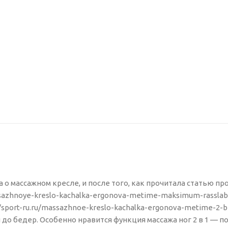
 о массажном кресле, и после того, как прочитала статью про
azhnoye-kreslo-kachalka-ergonova-metime-maksimum-rasslablen
//sport-ru.ru/massazhnoe-kreslo-kachalka-ergonova-metime-2-
и до бедер. Особенно нравится функция массажа ног 2 в 1 — п