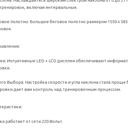
клона:
Наслаждайтесь широким спектром наклона от 0 до 21 
тренировок, включая интервальные.
овое полотно:
Большое беговое полотно размером 1550 x 585
ровок.
равление:
еи:
Интуитивные LED + LCD дисплеи обеспечивают информати
овки.
го Выбора:
Настройка скорости и угла наклона стала проще
ровки дает вам контроль над тренировочным процессом.
теристики:
а работает от сети 220 Вольт.