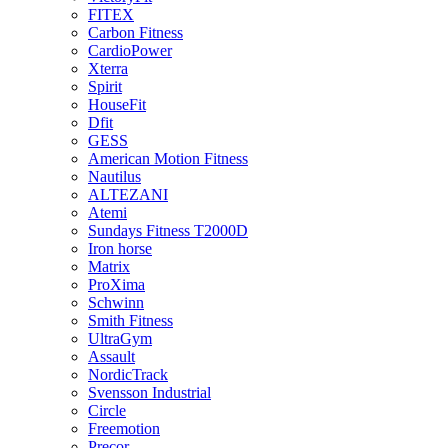
FITEX
Carbon Fitness
CardioPower
Xterra
Spirit
HouseFit
Dfit
GESS
American Motion Fitness
Nautilus
ALTEZANI
Atemi
Sundays Fitness T2000D
Iron horse
Matrix
ProXima
Schwinn
Smith Fitness
UltraGym
Assault
NordicTrack
Svensson Industrial
Circle
Freemotion
Precor