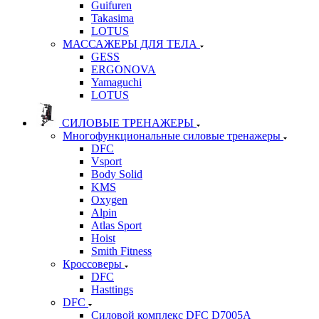
Guifuren
Takasima
LOTUS
МАССАЖЕРЫ ДЛЯ ТЕЛА
GESS
ERGONOVA
Yamaguchi
LOTUS
СИЛОВЫЕ ТРЕНАЖЕРЫ
Многофункциональные силовые тренажеры
DFC
Vsport
Body Solid
KMS
Oxygen
Alpin
Atlas Sport
Hoist
Smith Fitness
Кроссоверы
DFC
Hasttings
DFC
Силовой комплекс DFC D7005A