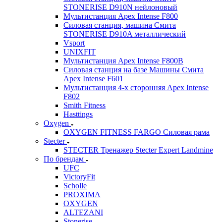
STONERISE D910N нейлоновый
Мультистанция Apex Intense F800
Силовая станция, машина Смита
STONERISE D910A металлический
Vsport
UNIXFIT
Мультистанция Apex Intense F800B
Силовая станция на базе Машины Смита
Apex Intense F601
Мультистанция 4-х сторонняя Apex Intense
F802
Smith Fitness
Hasttings
Oxygen
OXYGEN FITNESS FARGO Силовая рама
Stecter
STECTER Тренажер Stecter Expert Landmine
По брендам
UFC
VictoryFit
Scholle
PROXIMA
OXYGEN
ALTEZANI
Stonerise