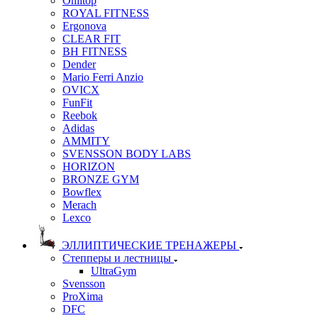
Onlitop
ROYAL FITNESS
Ergonova
CLEAR FIT
BH FITNESS
Dender
Mario Ferri Anzio
OVICX
FunFit
Reebok
Adidas
AMMITY
SVENSSON BODY LABS
HORIZON
BRONZE GYM
Bowflex
Merach
Lexco
ЭЛЛИПТИЧЕСКИЕ ТРЕНАЖЕРЫ
Степперы и лестницы
UltraGym
Svensson
ProXima
DFC