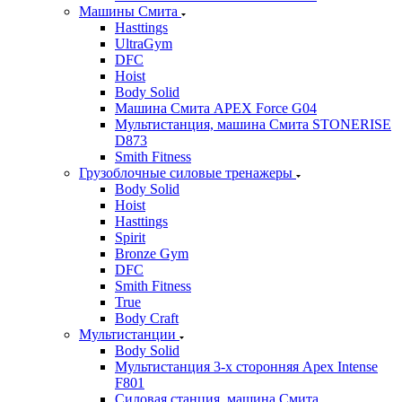
Машины Смита
Hasttings
UltraGym
DFC
Hoist
Body Solid
Машина Смита APEX Force G04
Мультистанция, машина Смита STONERISE
D873
Smith Fitness
Грузоблочные силовые тренажеры
Body Solid
Hoist
Hasttings
Spirit
Bronze Gym
DFC
Smith Fitness
True
Body Craft
Мультистанции
Body Solid
Мультистанция 3-х сторонняя Apex Intense
F801
Силовая станция, машина Смита