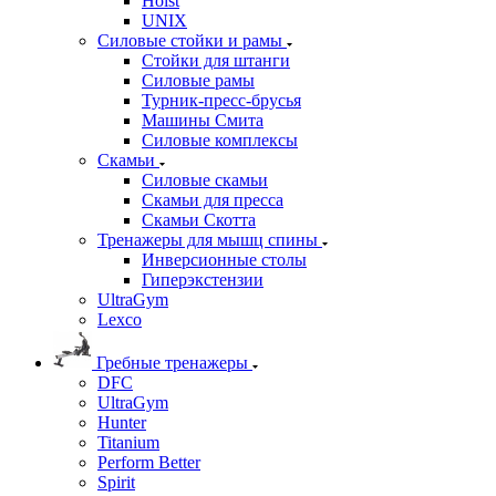
Hoist
UNIX
Силовые стойки и рамы
Стойки для штанги
Силовые рамы
Турник-пресс-брусья
Машины Смита
Силовые комплексы
Скамьи
Силовые скамьи
Скамьи для пресса
Скамьи Скотта
Тренажеры для мышц спины
Инверсионные столы
Гиперэкстензии
UltraGym
Lexco
Гребные тренажеры
DFC
UltraGym
Hunter
Titanium
Perform Better
Spirit