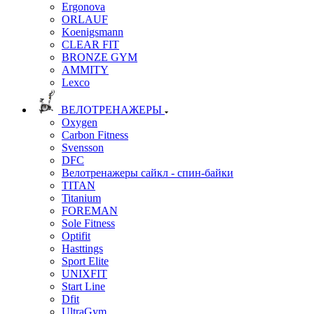
Ergonova
ORLAUF
Koenigsmann
CLEAR FIT
BRONZE GYM
AMMITY
Lexco
ВЕЛОТРЕНАЖЕРЫ
Oxygen
Carbon Fitness
Svensson
DFC
Велотренажеры сайкл - спин-байки
TITAN
Titanium
FOREMAN
Sole Fitness
Optifit
Hasttings
Sport Elite
UNIXFIT
Start Line
Dfit
UltraGym