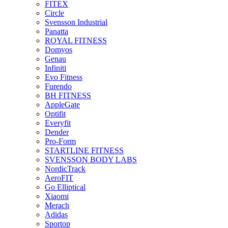
FITEX
Circle
Svensson Industrial
Panatta
ROYAL FITNESS
Domyos
Genau
Infiniti
Evo Fitness
Furendo
BH FITNESS
AppleGate
Optifit
Everyfit
Dender
Pro-Form
STARTLINE FITNESS
SVENSSON BODY LABS
NordicTrack
AeroFIT
Go Elliptical
Xiaomi
Merach
Adidas
Sportop