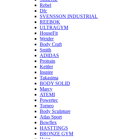
Rebel
Dfc
SVENSSON INDUSTRIAL
REEBOK
ULTRAGYM
HouseFit
Weider
Body Craft
Smith
ADIDAS
Protrain
Kettler
Inspire
Takasima
BODY SOLID
Marcy
ATEMI
Powertec
Torneo
Body Sculpture
Atlas Sport
Bowflex
HASTTINGS
BRONZE GYM