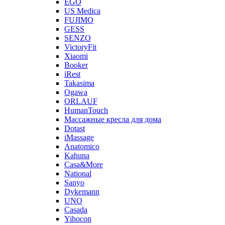
EGO
US Medica
FUJIMO
GESS
SENZO
VictoryFit
Xiaomi
Booker
iRest
Takasima
Ogawa
ORLAUF
HumanTouch
Массажные кресла для дома
Dotast
iMassage
Anatomico
Kahuna
Casa&More
National
Sanyo
Dykemann
UNO
Casada
Yihocon