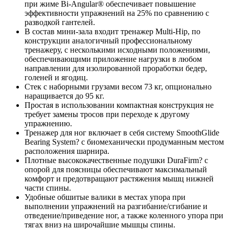
при жиме Bi-Angular® обеспечивает повышение
эффективности упражнений на 25% по сравнению с
разводкой гантелей.
В состав мини-зала входит тренажер Multi-Hip, по
конструкции аналогичный профессиональному
тренажеру, с несколькими исходными положениями,
обеспечивающими приложение нагрузки в любом
направлении для изолированной проработки бедер,
голеней и ягодиц.
Стек с наборными грузами весом 73 кг, опционально
наращивается до 95 кг.
Простая в использовании компактная конструкция не
требует замены тросов при переходе к другому
упражнению.
Тренажер для ног включает в себя систему SmoothGlide
Bearing System? c биомеханически продуманным местом
расположения шарнира.
Плотные высококачественные подушки DuraFirm? с
опорой для поясницы обеспечивают максимальный
комфорт и предотвращают растяжения мышц нижней
части спины.
Удобные обшитые валики в местах упора при
выполнении упражнений на разгибание/сгибание и
отведение/приведение ног, а также коленного упора при
тягах вниз на широчайшие мышцы спины.