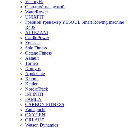
VictoryFit
С водной нагрузкой
WaterRower
UNIXFIT
Гребной тренажер YESOUL Smart Rowing machine
R40S
ALTEZANI
CardioPower
Yousteel
Sole Fitness
Octane Fitness
Assault
Torneo
Domyos
AppleGate
Xiaomi
Kettler
NordicTrack
INFINITI
FAMILY
CARBON FITNESS
Yamaguchi
OXYGEN
ORLAUF
Watson Dynamics