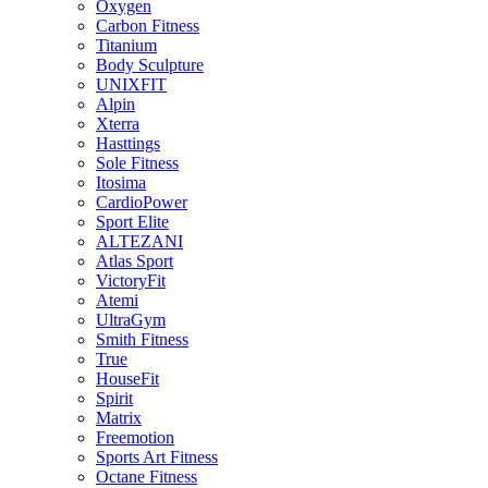
Oxygen
Carbon Fitness
Titanium
Body Sculpture
UNIXFIT
Alpin
Xterra
Hasttings
Sole Fitness
Itosima
CardioPower
Sport Elite
ALTEZANI
Atlas Sport
VictoryFit
Atemi
UltraGym
Smith Fitness
True
HouseFit
Spirit
Matrix
Freemotion
Sports Art Fitness
Octane Fitness