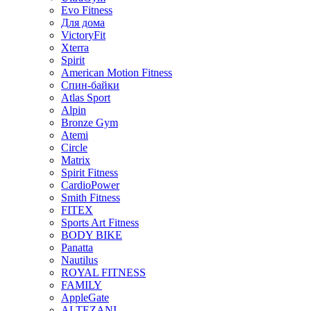
Evo Fitness
Для дома
VictoryFit
Xterra
Spirit
American Motion Fitness
Спин-байки
Atlas Sport
Alpin
Bronze Gym
Atemi
Circle
Matrix
Spirit Fitness
CardioPower
Smith Fitness
FITEX
Sports Art Fitness
BODY BIKE
Panatta
Nautilus
ROYAL FITNESS
FAMILY
AppleGate
ALTEZANI