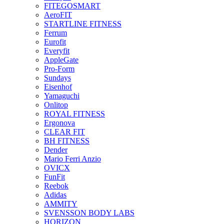
FITEGOSMART
AeroFIT
STARTLINE FITNESS
Ferrum
Eurofit
Everyfit
AppleGate
Pro-Form
Sundays
Eisenhof
Yamaguchi
Onlitop
ROYAL FITNESS
Ergonova
CLEAR FIT
BH FITNESS
Dender
Mario Ferri Anzio
OVICX
FunFit
Reebok
Adidas
AMMITY
SVENSSON BODY LABS
HORIZON