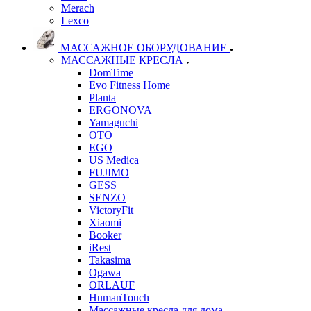
Merach
Lexco
МАССАЖНОЕ ОБОРУДОВАНИЕ
МАССАЖНЫЕ КРЕСЛА
DomTime
Evo Fitness Home
Planta
ERGONOVA
Yamaguchi
OTO
EGO
US Medica
FUJIMO
GESS
SENZO
VictoryFit
Xiaomi
Booker
iRest
Takasima
Ogawa
ORLAUF
HumanTouch
Массажные кресла для дома