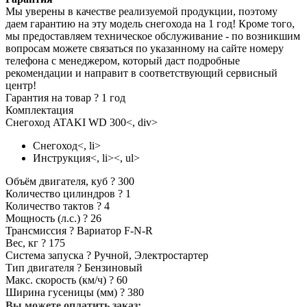
Мы уверены в качестве реализуемой продукции, поэтому
даем гарантию на эту модель снегохода на 1 год! Кроме того,
мы предоставляем техническое обслуживание - по возникшим
вопросам можете связаться по указанному на сайте номеру
телефона с менеджером, который даст подробные
рекомендации и направит в соответствующий сервисный
центр!
Гарантия на товар ?
1 год
Комплектация
Снегоход ATAKI WD 300<, div>
Снегоход<, li>
Инструкция<, li><, ul>
Объём двигателя, куб ?
300
Количество цилиндров ?
1
Количество тактов ?
4
Мощность (л.с.) ?
26
Трансмиссия ?
Вариатор F-N-R
Вес, кг ?
175
Система запуска ?
Ручной, Электростартер
Тип двигателя ?
Бензиновый
Макс. скорость (км/ч) ?
60
Ширина гусеницы (мм) ?
380
Вы можете оплатить заказ: