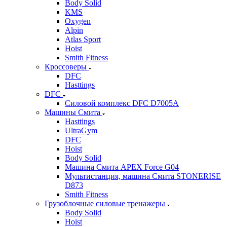
Body Solid
KMS
Oxygen
Alpin
Atlas Sport
Hoist
Smith Fitness
Кроссоверы
DFC
Hasttings
DFC
Силовой комплекс DFC D7005A
Машины Смита
Hasttings
UltraGym
DFC
Hoist
Body Solid
Машина Смита APEX Force G04
Мультистанция, машина Смита STONERISE
D873
Smith Fitness
Грузоблочные силовые тренажеры
Body Solid
Hoist