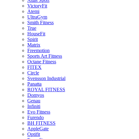
Atlas Sport
VictoryFit
Atemi
UltraGym
Smith Fitness
True
HouseFit
Spirit
Matrix
Freemotion
Sports Art Fitness
Octane Fitness
FITEX
Circle
Svensson Industrial
Panatta
ROYAL FITNESS
Domyos
Genau
Infiniti
Evo Fitness
Furendo
BH FITNESS
AppleGate
Optifit