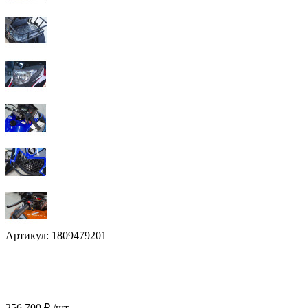
Артикул:
1809479201
256 700 ₽
/шт