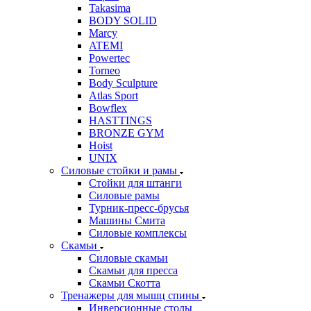
Takasima
BODY SOLID
Marcy
ATEMI
Powertec
Torneo
Body Sculpture
Atlas Sport
Bowflex
HASTTINGS
BRONZE GYM
Hoist
UNIX
Силовые стойки и рамы
Стойки для штанги
Силовые рамы
Турник-пресс-брусья
Машины Смита
Силовые комплексы
Скамьи
Силовые скамьи
Скамьи для пресса
Скамьи Скотта
Тренажеры для мышц спины
Инверсионные столы