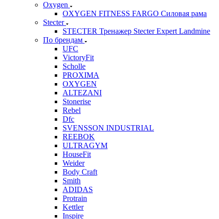
Oxygen
OXYGEN FITNESS FARGO Силовая рама
Stecter
STECTER Тренажер Stecter Expert Landmine
По брендам
UFC
VictoryFit
Scholle
PROXIMA
OXYGEN
ALTEZANI
Stonerise
Rebel
Dfc
SVENSSON INDUSTRIAL
REEBOK
ULTRAGYM
HouseFit
Weider
Body Craft
Smith
ADIDAS
Protrain
Kettler
Inspire