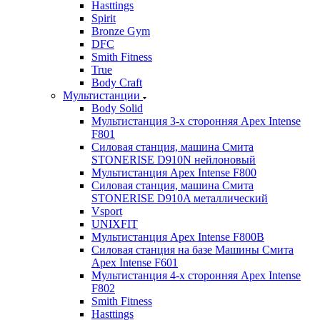
Hasttings
Spirit
Bronze Gym
DFC
Smith Fitness
True
Body Craft
Мультистанции
Body Solid
Мультистанция 3-х сторонняя Apex Intense
F801
Силовая станция, машина Смита
STONERISE D910N нейлоновый
Мультистанция Apex Intense F800
Силовая станция, машина Смита
STONERISE D910A металлический
Vsport
UNIXFIT
Мультистанция Apex Intense F800B
Силовая станция на базе Машины Смита
Apex Intense F601
Мультистанция 4-х сторонняя Apex Intense
F802
Smith Fitness
Hasttings