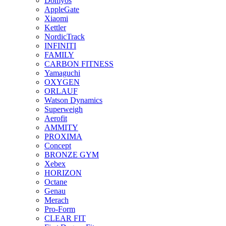
Domyos
AppleGate
Xiaomi
Kettler
NordicTrack
INFINITI
FAMILY
CARBON FITNESS
Yamaguchi
OXYGEN
ORLAUF
Watson Dynamics
Superweigh
Aerofit
AMMITY
PROXIMA
Concept
BRONZE GYM
Xebex
HORIZON
Octane
Genau
Merach
Pro-Form
CLEAR FIT