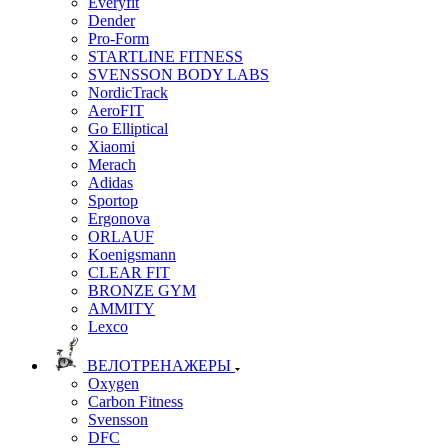
Everyfit
Dender
Pro-Form
STARTLINE FITNESS
SVENSSON BODY LABS
NordicTrack
AeroFIT
Go Elliptical
Xiaomi
Merach
Adidas
Sportop
Ergonova
ORLAUF
Koenigsmann
CLEAR FIT
BRONZE GYM
AMMITY
Lexco
ВЕЛОТРЕНАЖЕРЫ
Oxygen
Carbon Fitness
Svensson
DFC