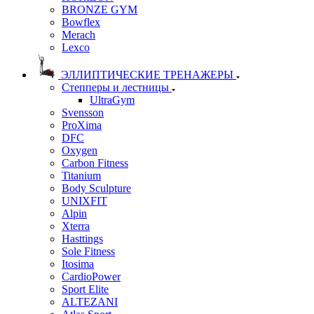
BRONZE GYM
Bowflex
Merach
Lexco
ЭЛЛИПТИЧЕСКИЕ ТРЕНАЖЕРЫ
Степперы и лестницы
UltraGym
Svensson
ProXima
DFC
Oxygen
Carbon Fitness
Titanium
Body Sculpture
UNIXFIT
Alpin
Xterra
Hasttings
Sole Fitness
Itosima
CardioPower
Sport Elite
ALTEZANI