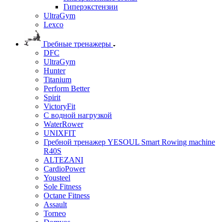
Гиперэкстензии
UltraGym
Lexco
Гребные тренажеры
DFC
UltraGym
Hunter
Titanium
Perform Better
Spirit
VictoryFit
С водной нагрузкой
WaterRower
UNIXFIT
Гребной тренажер YESOUL Smart Rowing machine
R40S
ALTEZANI
CardioPower
Yousteel
Sole Fitness
Octane Fitness
Assault
Torneo