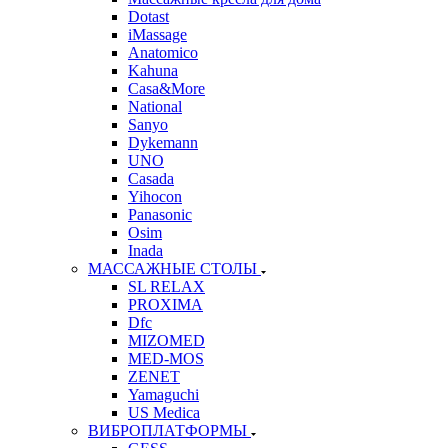
Dotast
iMassage
Anatomico
Kahuna
Casa&More
National
Sanyo
Dykemann
UNO
Casada
Yihocon
Panasonic
Osim
Inada
МАССАЖНЫЕ СТОЛЫ
SL RELAX
PROXIMA
Dfc
MIZOMED
MED-MOS
ZENET
Yamaguchi
US Medica
ВИБРОПЛАТФОРМЫ