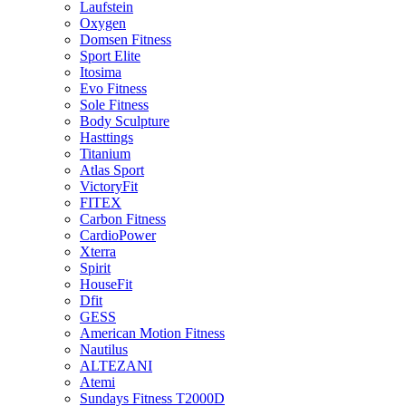
Laufstein
Oxygen
Domsen Fitness
Sport Elite
Itosima
Evo Fitness
Sole Fitness
Body Sculpture
Hasttings
Titanium
Atlas Sport
VictoryFit
FITEX
Carbon Fitness
CardioPower
Xterra
Spirit
HouseFit
Dfit
GESS
American Motion Fitness
Nautilus
ALTEZANI
Atemi
Sundays Fitness T2000D