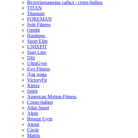
Велотренажеры сайкл - спин-байки
TITAN
Titanium
FOREMAN
Sole Fitness
Optifit
Hasttings
Sport Elite
UNIXFIT
Start Line
Dfit
UltraGym
Evo Fitness
Для дома
VictoryFit
Xterra
Spirit
American Motion Fitness
Спин-байки
Atlas Sport
Alpin
Bronze Gym
Atemi
Circle
Matrix