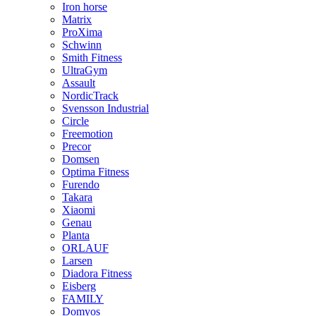
Iron horse
Matrix
ProXima
Schwinn
Smith Fitness
UltraGym
Assault
NordicTrack
Svensson Industrial
Circle
Freemotion
Precor
Domsen
Optima Fitness
Furendo
Takara
Xiaomi
Genau
Planta
ORLAUF
Larsen
Diadora Fitness
Eisberg
FAMILY
Domyos