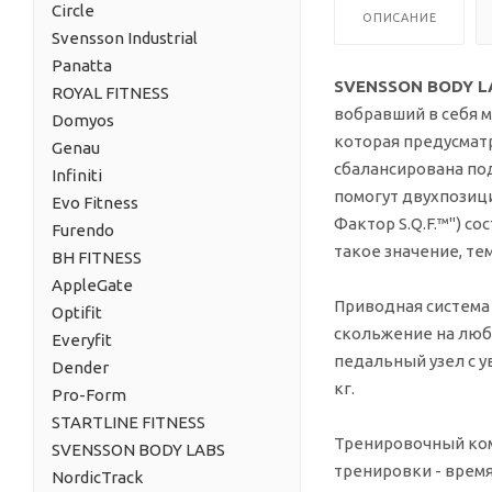
Circle
ОПИСАНИЕ
Svensson Industrial
Panatta
SVENSSON BODY L
ROYAL FITNESS
вобравший в себя м
Domyos
которая предусматр
Genau
сбалансирована по
Infiniti
помогут двухпозиц
Evo Fitness
Фактор S.Q.F.™") с
Furendo
такое значение, т
BH FITNESS
AppleGate
Приводная система
Optifit
скольжение на люб
Everyfit
педальный узел с у
Dender
кг.
Pro-Form
STARTLINE FITNESS
Тренировочный ком
SVENSSON BODY LABS
тренировки - время
NordicTrack