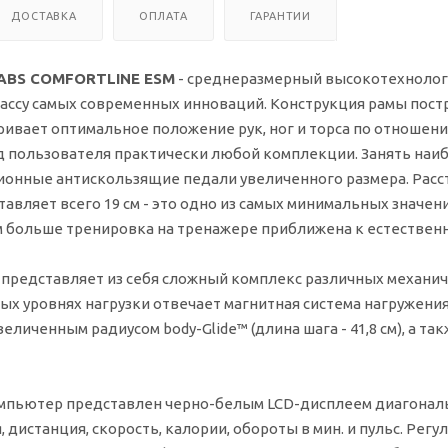
ДОСТАВКА
ОПЛАТА
ГАРАНТИИ
ABS COMFORTLINE ESM
- среднеразмерный высокотехнолог
ассу самых современных инноваций. Конструкция рамы постр
ивает оптимальное положение рук, ног и торса по отношени
д пользователя практически любой комплекции. Занять наи
ионные антискользящие педали увеличенного размера. Расс
оставляет всего 19 см - это одно из самых минимальных знач
ем больше тренировка на тренажере приближена к естестве
 представляет из себя сложный комплекс различных механич
ых уровнях нагрузки отвечает магнитная система нагружени
величенным радиусом body-Glide™ (длина шага - 41,8 см), а 
пьютер представлен черно-белым LCD-дисплеем диагональю 
, дистанция, скорость, калории, обороты в мин. и пульс. Рег