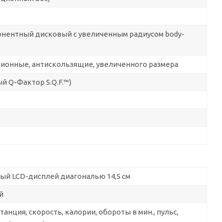
нентный дисковый с увеличенным радиусом body-
ионные, антискользящие, увеличенного размера
ый Q-Фактор S.Q.F.™)
ый LCD-дисплей диагональю 14,5 см
й
танция, скорость, калории, обороты в мин., пульс,