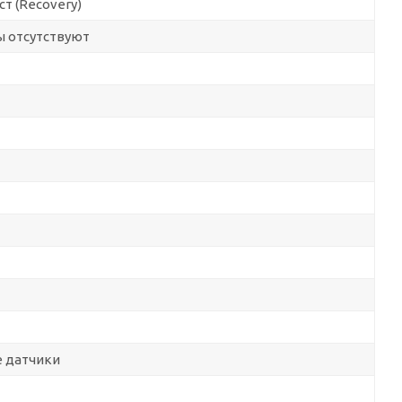
т (Recovery)
 отсутствуют
 датчики