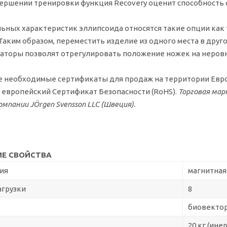
вершении тренировки функция Recovery оценит способность
льных характеристик эллипсоида относятся такие опции ка
Таким образом, переместить изделие из одного места в друг
саторы позволят отрегулировать положение ножек на неров
е необходимые сертификаты для продаж на территории Евр
и европейский Сертификат Безопасности (RoHS).
Торговая ма
мпании JÖrgen Svensson LLC (Швеция).
Е СВОЙСТВА
ия
магнитная
агрузки
8
биовектор
20 кг (ин