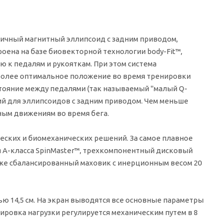
ичный магнитный эллипсоид с задним приводом,
оена на базе биовекторной технологии body-Fit™,
ю к педалям и рукояткам. При этом система
более оптимальное положение во время тренировки
тояние между педалями (так называемый "малый Q-
ений для эллипсоидов с задним приводом. Чем меньше
нным движениям во время бега.
еских и биомеханических решений. За самое плавное
я A-класса SpinMaster™, трехкомпонентный дисковый
также сбалансированный маховик с инерционным весом 20
14,5 см. На экран выводятся все основные параметры
улировка нагрузки регулируется механическим путем в 8