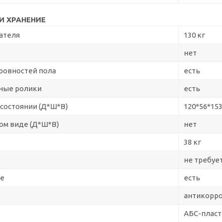
И ХРАНЕНИЕ
вателя
130 кг
нет
ровностей пола
есть
ные ролики
есть
 состоянии (Д*Ш*В)
120*56*153
ом виде (Д*Ш*В)
нет
38 кг
не требуе
ие
есть
антикорро
АБС-пласт