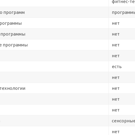
фитнес-тес
о программ
программы
программы
нет
 программы
нет
е программы
нет
нет
есть
нет
технологии
нет
нет
нет
а
сенсорные
нет