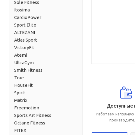
Sole Fitness
Itosima
CardioPower
Sport Elite
ALTEZANI
Atlas Sport
VictoryFit
Atemi
UltraGym
Smith Fitness
True
HouseFit
Spirit
Matrix
Доступные 
Freemotion
Работаем напрямую 
Sports Art Fitness
производите
Octane Fitness
FITEX