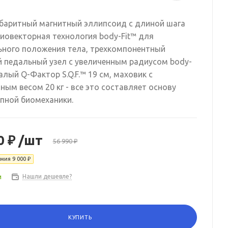
баритный магнитный эллипсоид с длиной шага
 Биовекторная технология body-Fit™ для
ного положения тела, трехкомпонентный
 педальный узел с увеличенным радиусом body-
алый Q-Фактор S.Q.F.™ 19 см, маховик с
ным весом 20 кг - все это составляет основу
пной биомеханики.
0 ₽
/шт
56 990 ₽
омия
9 000 ₽
и
Нашли дешевле?
КУПИТЬ