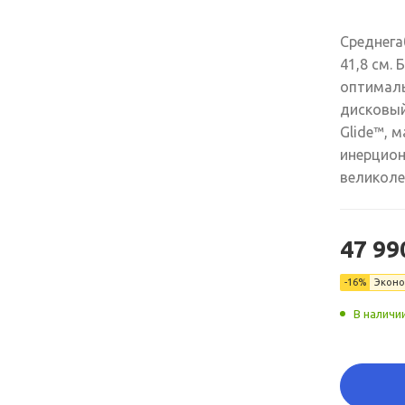
Среднега
41,8 см.
оптималь
дисковый
Glide™, м
инерцион
великоле
47 99
-16%
Экон
В наличи