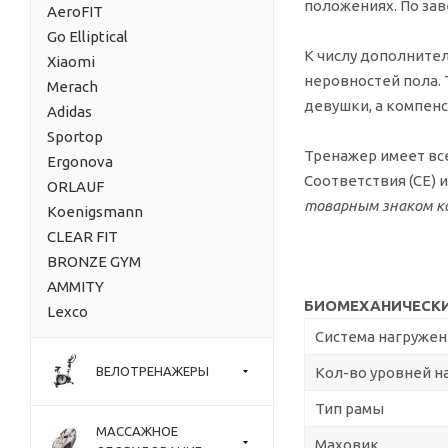
положениях. По за
AeroFIT
Go Elliptical
К числу дополните
Xiaomi
неровностей пола. 
Merach
девушки, а компен
Adidas
Sportop
Тренажер имеет вс
Ergonova
Соответствия (CE) 
ORLAUF
товарным знаком ко
Koenigsmann
CLEAR FIT
BRONZE GYM
AMMITY
БИОМЕХАНИЧЕСКИ
Lexco
Система нагружен
ВЕЛОТРЕНАЖЕРЫ
Кол-во уровней н
Тип рамы
МАССАЖНОЕ
Маховик