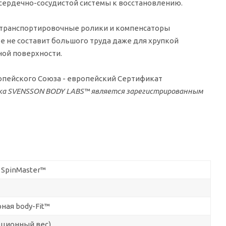
 сердечно-сосудистой системы к восстановлению.
к транспортировочные ролики и компенсаторы
ое не составит большого труда даже для хрупкой
ной поверхности.
опейского Союза - европейский Сертификат
рка SVENSSON BODY LABS™ является зарегистрированным
 SpinMaster™
ная body-Fit™
ерционный вес)