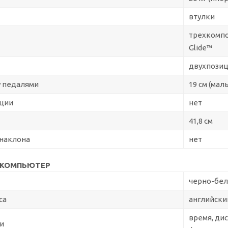
втулки
трехкомпо
Glide™
двухпозиц
у педалями
19 см (мал
ации
нет
41,8 см
 наклона
нет
 КОМПЬЮТЕР
черно-бел
са
английски
время, дис
и