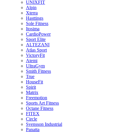
UNIXFIT
Alpin
Xterra
Hasttings
Sole Fitness
Itosima
CardioPower
Sport Elite
ALTEZANI
Atlas Sport
VictoryFit
Atemi
UltraGym
Smith Fitness
True
HouseFit
Spirit
Matrix
Freemotion
Sports Art Fitness
Octane Fitness
FITEX
Circle
Svensson Industrial
Panatta