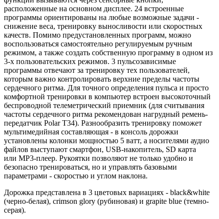
расположенные на основном дисплее. 24 встроенные
программы ориентированы на любые возможные задачи -
снижение веса, тренировку выносливости или скоростных
качеств. Помимо предустановленных программ, можно
воспользоваться самостоятельно регулируемым ручным
режимом, а также создать собственную программу в одном из
3-х пользовательских режимов. 3 пульсозависимые
программы отвечают за тренировку тех пользователей,
которым важно контролировать верхние пределы частоты
сердечного ритма. Для точного определения пульса и просто
комфортной тренировки в компьютер встроен высокоточный
беспроводной телеметрический приемник (для считывания
частоты сердечного ритма рекомендован нагрудный ремень-
передатчик Polar T34). Разнообразить тренировку поможет
мультимедийная составляющая - в консоль дорожки
установлены колонки мощностью 5 ватт, а носителями аудио
файлов выступают смартфон, USB-накопитель, SD карта
или MP3-плеер. Рукоятки позволяют не только удобно и
безопасно тренироваться, но и управлять базовыми
параметрами - скоростью и углом наклона.
Дорожка представлена в 3 цветовых вариациях - black&white
(черно-белая), crimson glory (рубиновая) и grapite blue (темно-
серая).