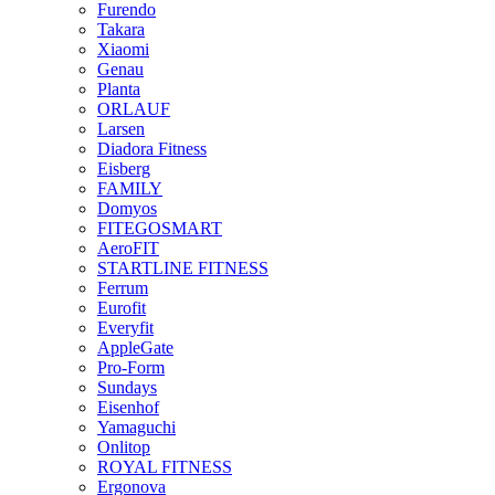
Furendo
Takara
Xiaomi
Genau
Planta
ORLAUF
Larsen
Diadora Fitness
Eisberg
FAMILY
Domyos
FITEGOSMART
AeroFIT
STARTLINE FITNESS
Ferrum
Eurofit
Everyfit
AppleGate
Pro-Form
Sundays
Eisenhof
Yamaguchi
Onlitop
ROYAL FITNESS
Ergonova