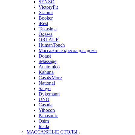
SENZO
VictoryFit
Xiaomi
Booker
iRest
Takasima
Ogawa
ORLAUF
HumanTouch
Массажные кресла для дома
Dotast
iMassage
Anatomico
Kahuna
Casa&More
National
Sanyo
Dykemann
UNO
Casada
Yihocon
Panasonic
Osim
Inada
МАССАЖНЫЕ СТОЛЫ