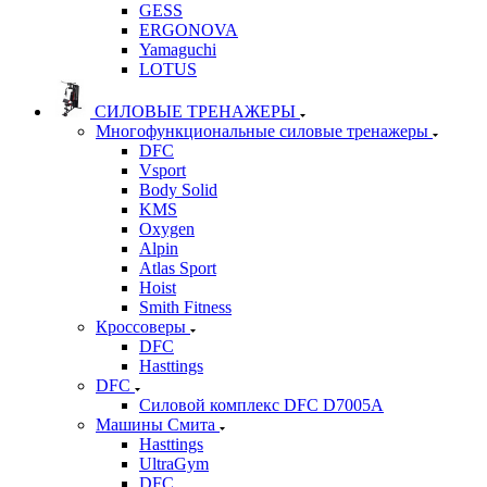
GESS
ERGONOVA
Yamaguchi
LOTUS
СИЛОВЫЕ ТРЕНАЖЕРЫ
Многофункциональные силовые тренажеры
DFC
Vsport
Body Solid
KMS
Oxygen
Alpin
Atlas Sport
Hoist
Smith Fitness
Кроссоверы
DFC
Hasttings
DFC
Силовой комплекс DFC D7005A
Машины Смита
Hasttings
UltraGym
DFC