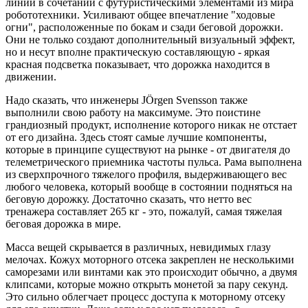
линий в сочетании с футуристическими элементами из мира
робототехники. Усиливают общее впечатление "ходовые
огни", расположенные по бокам и сзади беговой дорожки.
Они не только создают дополнительный визуальный эффект,
но и несут вполне практическую составляющую - яркая
красная подсветка показывает, что дорожка находится в
движении.
Надо сказать, что инженеры JÖrgen Svensson также
выполнили свою работу на максимуме. Это поистине
грандиозный продукт, исполнение которого никак не отстает
от его дизайна. Здесь стоят самые лучшие компоненты,
которые в принципе существуют на рынке - от двигателя до
телеметрического приемника частоты пульса. Рама выполнена
из сверхпрочного тяжелого профиля, выдерживающего вес
любого человека, который вообще в состоянии подняться на
беговую дорожку. Достаточно сказать, что нетто вес
тренажера составляет 265 кг - это, пожалуй, самая тяжелая
беговая дорожка в мире.
Масса вещей скрывается в различных, невидимых глазу
мелочах. Кожух моторного отсека закреплен не несколькими
саморезами или винтами как это происходит обычно, а двумя
клипсами, которые можно открыть монетой за пару секунд.
Это сильно облегчает процесс доступа к моторному отсеку