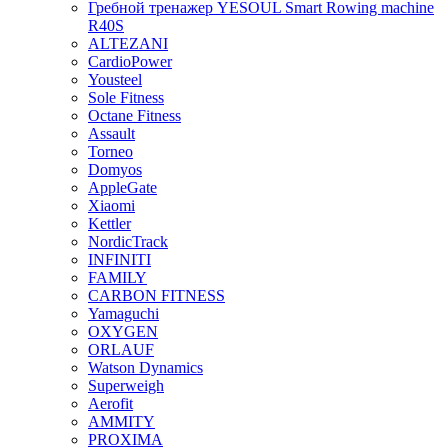
Гребной тренажер YESOUL Smart Rowing machine
R40S
ALTEZANI
CardioPower
Yousteel
Sole Fitness
Octane Fitness
Assault
Torneo
Domyos
AppleGate
Xiaomi
Kettler
NordicTrack
INFINITI
FAMILY
CARBON FITNESS
Yamaguchi
OXYGEN
ORLAUF
Watson Dynamics
Superweigh
Aerofit
AMMITY
PROXIMA