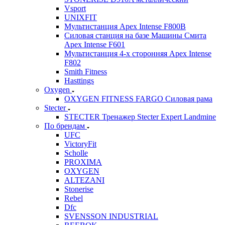
Vsport
UNIXFIT
Мультистанция Apex Intense F800B
Силовая станция на базе Машины Смита
Apex Intense F601
Мультистанция 4-х сторонняя Apex Intense
F802
Smith Fitness
Hasttings
Oxygen
OXYGEN FITNESS FARGO Силовая рама
Stecter
STECTER Тренажер Stecter Expert Landmine
По брендам
UFC
VictoryFit
Scholle
PROXIMA
OXYGEN
ALTEZANI
Stonerise
Rebel
Dfc
SVENSSON INDUSTRIAL