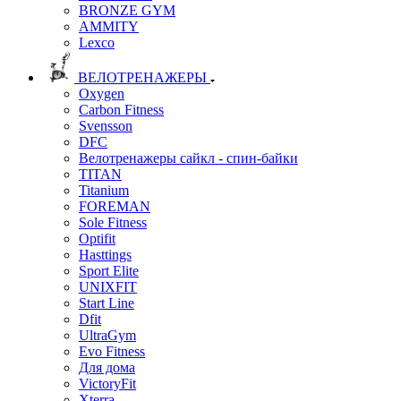
BRONZE GYM
AMMITY
Lexco
ВЕЛОТРЕНАЖЕРЫ
Oxygen
Carbon Fitness
Svensson
DFC
Велотренажеры сайкл - спин-байки
TITAN
Titanium
FOREMAN
Sole Fitness
Optifit
Hasttings
Sport Elite
UNIXFIT
Start Line
Dfit
UltraGym
Evo Fitness
Для дома
VictoryFit
Xterra