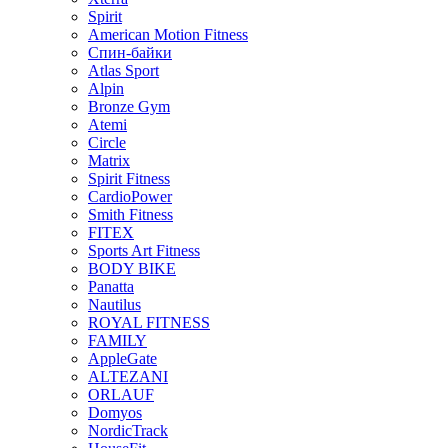
Spirit
American Motion Fitness
Спин-байки
Atlas Sport
Alpin
Bronze Gym
Atemi
Circle
Matrix
Spirit Fitness
CardioPower
Smith Fitness
FITEX
Sports Art Fitness
BODY BIKE
Panatta
Nautilus
ROYAL FITNESS
FAMILY
AppleGate
ALTEZANI
ORLAUF
Domyos
NordicTrack