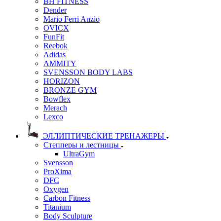
BH FITNESS
Dender
Mario Ferri Anzio
OVICX
FunFit
Reebok
Adidas
AMMITY
SVENSSON BODY LABS
HORIZON
BRONZE GYM
Bowflex
Merach
Lexco
ЭЛЛИПТИЧЕСКИЕ ТРЕНАЖЕРЫ
Степперы и лестницы
UltraGym
Svensson
ProXima
DFC
Oxygen
Carbon Fitness
Titanium
Body Sculpture