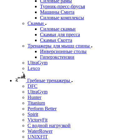
Силовые рамы
Турник-пресс-брусья
Машины Смита
Силовые комплексы
Скамьи
Силовые скамьи
Скамьи для пресса
Скамьи Скотта
Тренажеры для мышц спины
Инверсионные столы
Гиперэкстензии
UltraGym
Lexco
Гребные тренажеры
DFC
UltraGym
Hunter
Titanium
Perform Better
Spirit
VictoryFit
С водной нагрузкой
WaterRower
UNIXFIT