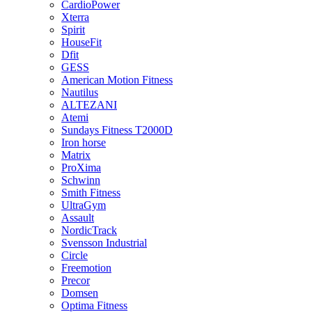
CardioPower
Xterra
Spirit
HouseFit
Dfit
GESS
American Motion Fitness
Nautilus
ALTEZANI
Atemi
Sundays Fitness T2000D
Iron horse
Matrix
ProXima
Schwinn
Smith Fitness
UltraGym
Assault
NordicTrack
Svensson Industrial
Circle
Freemotion
Precor
Domsen
Optima Fitness