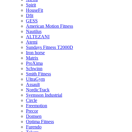
Spirit
HouseFit
Dfit
GESS
American Motion Fitness
Nautilus
ALTEZANI
Atemi
Sundays Fitness T2000D
Iron horse
Matrix
ProXima
Schwinn
Smith Fitness
UltraGym
Assault
NordicTrack
Svensson Industrial
Circle
Freemotion
Precor
Domsen
Optima Fitness
Furendo