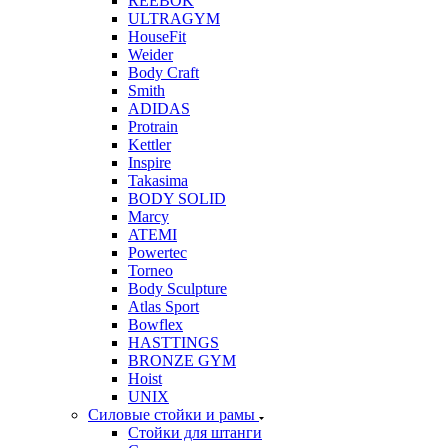
REEBOK
ULTRAGYM
HouseFit
Weider
Body Craft
Smith
ADIDAS
Protrain
Kettler
Inspire
Takasima
BODY SOLID
Marcy
ATEMI
Powertec
Torneo
Body Sculpture
Atlas Sport
Bowflex
HASTTINGS
BRONZE GYM
Hoist
UNIX
Силовые стойки и рамы
Стойки для штанги