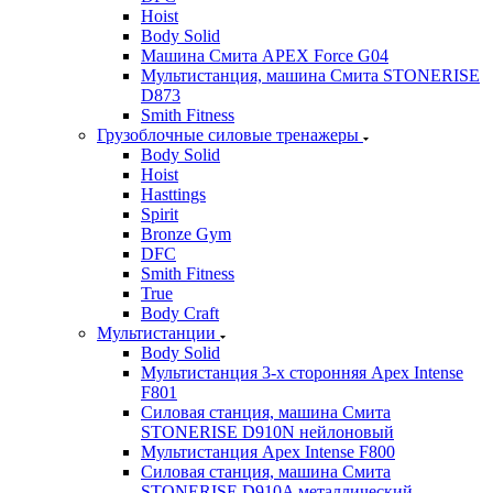
Hoist
Body Solid
Машина Смита APEX Force G04
Мультистанция, машина Смита STONERISE
D873
Smith Fitness
Грузоблочные силовые тренажеры
Body Solid
Hoist
Hasttings
Spirit
Bronze Gym
DFC
Smith Fitness
True
Body Craft
Мультистанции
Body Solid
Мультистанция 3-х сторонняя Apex Intense
F801
Силовая станция, машина Смита
STONERISE D910N нейлоновый
Мультистанция Apex Intense F800
Силовая станция, машина Смита
STONERISE D910A металлический