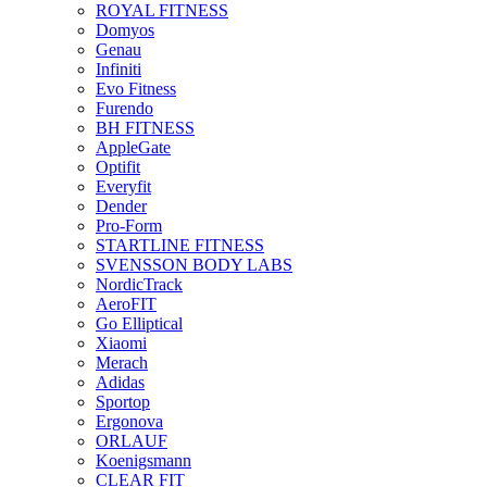
ROYAL FITNESS
Domyos
Genau
Infiniti
Evo Fitness
Furendo
BH FITNESS
AppleGate
Optifit
Everyfit
Dender
Pro-Form
STARTLINE FITNESS
SVENSSON BODY LABS
NordicTrack
AeroFIT
Go Elliptical
Xiaomi
Merach
Adidas
Sportop
Ergonova
ORLAUF
Koenigsmann
CLEAR FIT