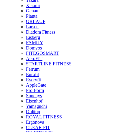
Takara
Xiaomi
Genau
Planta
ORLAUF
Larsen
Diadora Fitness
Eisberg
FAMILY
Domyos
FITEGOSMART
AeroFIT
STARTLINE FITNESS
Ferrum
Eurofit
Everyfit
AppleGate
Pro-Form
Sundays
Eisenhof
Yamaguchi
Onlitop
ROYAL FITNESS
Ergonova
CLEAR FIT