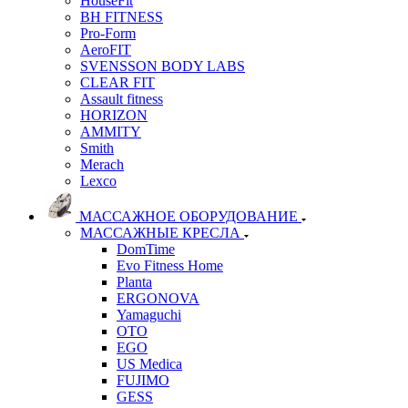
HouseFit
BH FITNESS
Pro-Form
AeroFIT
SVENSSON BODY LABS
CLEAR FIT
Assault fitness
HORIZON
AMMITY
Smith
Merach
Lexco
МАССАЖНОЕ ОБОРУДОВАНИЕ
МАССАЖНЫЕ КРЕСЛА
DomTime
Evo Fitness Home
Planta
ERGONOVA
Yamaguchi
OTO
EGO
US Medica
FUJIMO
GESS