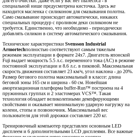
для его очистки. Даже если у вас нет пылесоса - в
специальной нише предусмотрена кисточка. Здесь же
находится масленка с силиконом для смазывания полотна.
Само смазывание происходит автоматически, никаких
специальных процедур с проливом деки силиконом не
требуется. Единственно, что необходимо - периодически
добавлять силикон в систему автоматического смазывания.
Технические характеристики
Svensson Industrial
Armortech
полностью соответствуют самым тяжелым
режимам эксплуатации в формате 24x7. Двигатель японской
Fuji выдает мощность 5.5 л.с. переменного тока (AC) в режиме
постоянной эксплуатации и 8.6 л.с. в пиковой. Максимальная
скорость движения составляет 23 км/ч, угол наклона - до 20%.
Размер бегового полотна максимальный в классе: длина
беговой зоны 165 см и ширина - 60 см. Новейшая
амортизационная платформа buffer-Run™ построена на 4
пружинных группах и 2 эластомерах VCS™. Такая
технология обладает великолепными демпфирующими
свойствами и оказывает минимальную ударную нагрузку на
колени, стопы и позвоночник. Максимальный вес
пользователя для этой дорожки составляет 220 кг.
Тренировочный компьютер представлен основным LED
дисплеем и 6 дополнительными LCD дисплеями. Все важные
функции вызываются через сенсорные кнопки,