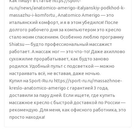
Как пишут в статье https://sport-
ru.ru/news/anatomico-amerigo-italyanskiy-podkhod-k-
massazhu-i-komfortu , Anatomico Amerigo — это
итальянский комфорт, и я в этом убедился! После
долгого рабочего дня за компьютером это кресло
стало моим спасением. Особенно люблю программу
Shiatsu — будто профессиональный массажист
работает. А массаж ног — это что-то! Даже ахиллово
сухожилие прорабатывает, как будто заново
родился. Удобный пульт с подсветкой — можно
настраивать всё, не вставая, даже ночью.
Купил на Sport-Ru.ru https://sport-ru.ru/massazhnoe-
kreslo-anatomico-amerigo с гарантией 3 года,
доставили за пару дней. Если ищете, где купить
массажное кресло с быстрой доставкой по России —
рекомендую. Для меня, как офисного работника, это
просто находка!