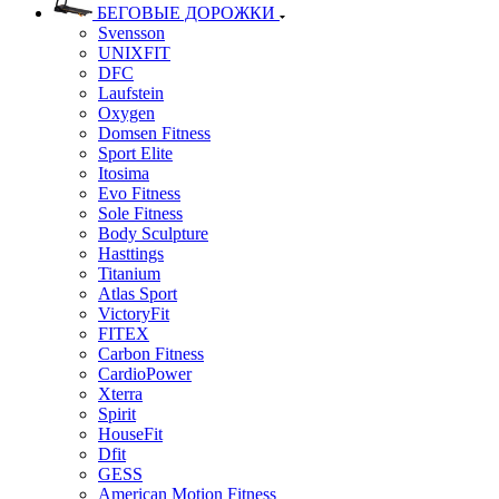
БЕГОВЫЕ ДОРОЖКИ
Svensson
UNIXFIT
DFC
Laufstein
Oxygen
Domsen Fitness
Sport Elite
Itosima
Evo Fitness
Sole Fitness
Body Sculpture
Hasttings
Titanium
Atlas Sport
VictoryFit
FITEX
Carbon Fitness
CardioPower
Xterra
Spirit
HouseFit
Dfit
GESS
American Motion Fitness