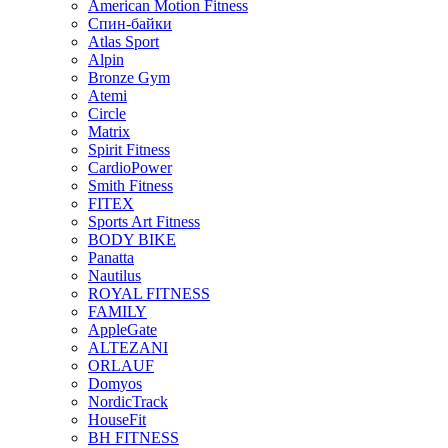
American Motion Fitness
Спин-байки
Atlas Sport
Alpin
Bronze Gym
Atemi
Circle
Matrix
Spirit Fitness
CardioPower
Smith Fitness
FITEX
Sports Art Fitness
BODY BIKE
Panatta
Nautilus
ROYAL FITNESS
FAMILY
AppleGate
ALTEZANI
ORLAUF
Domyos
NordicTrack
HouseFit
BH FITNESS