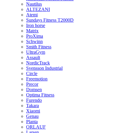
Nautilus
ALTEZANI
Atemi
Sundays Fitness T2000D
Iron horse
Matrix
ProXima
Schwinn
Smith Fitness
UltraGym
Assault
NordicTrack
Svensson Industrial
Circle
Freemotion
Precor
Domsen
Optima Fitness
Furendo
Takara
Xiaomi
Genau
Planta
ORLAUF
Larsen