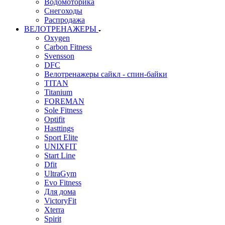
Водомоторика
Снегоходы
Распродажа
ВЕЛОТРЕНАЖЕРЫ
Oxygen
Carbon Fitness
Svensson
DFC
Велотренажеры сайкл - спин-байки
TITAN
Titanium
FOREMAN
Sole Fitness
Optifit
Hasttings
Sport Elite
UNIXFIT
Start Line
Dfit
UltraGym
Evo Fitness
Для дома
VictoryFit
Xterra
Spirit