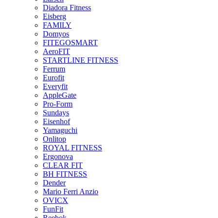
Diadora Fitness
Eisberg
FAMILY
Domyos
FITEGOSMART
AeroFIT
STARTLINE FITNESS
Ferrum
Eurofit
Everyfit
AppleGate
Pro-Form
Sundays
Eisenhof
Yamaguchi
Onlitop
ROYAL FITNESS
Ergonova
CLEAR FIT
BH FITNESS
Dender
Mario Ferri Anzio
OVICX
FunFit
Reebok