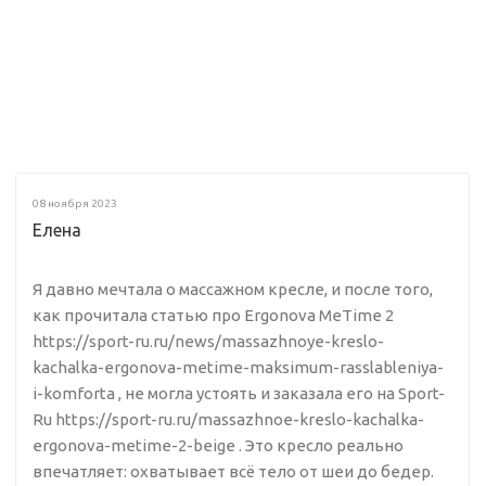
08 ноября 2023
Елена
Я давно мечтала о массажном кресле, и после того,
как прочитала статью про Ergonova MeTime 2
https://sport-ru.ru/news/massazhnoye-kreslo-
kachalka-ergonova-metime-maksimum-rasslableniya-
i-komforta , не могла устоять и заказала его на Sport-
Ru https://sport-ru.ru/massazhnoe-kreslo-kachalka-
ergonova-metime-2-beige . Это кресло реально
впечатляет: охватывает всё тело от шеи до бедер.