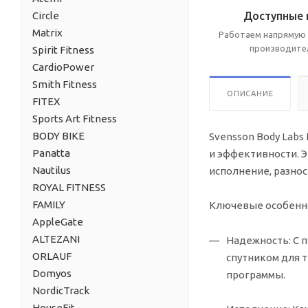
Доступные 
Circle
Matrix
Работаем напрямую 
производите
Spirit Fitness
CardioPower
Smith Fitness
ОПИСАНИЕ
FITEX
Sports Art Fitness
BODY BIKE
Svensson Body Lab
Panatta
и эффективности. 
Nautilus
исполнение, разно
ROYAL FITNESS
FAMILY
Ключевые особенно
AppleGate
ALTEZANI
Надежность:
С 
ORLAUF
спутником для 
Domyos
программы.
NordicTrack
HouseFit