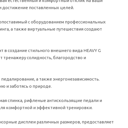
вая естественный и комфортный отклик на ваши
и достижение поставленных целей.
опоставимый с оборудованием профессиональных
нга, а также виртуальные путешествия создают
т в создание стильного внешнего вида HEAVY G
т тренажеру солидность, благородство и
 педалирование, а также энергонезависимость.
ю и заботясь о природе.
мая спинка, рифленые антискользящие педали и
ля комфортной и эффективной тренировки.
нсорные дисплеи различных размеров, предоставляет