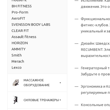
Исполнение:
Каж
BH FITNESS
движения. Это 
Pro-Form
AeroFIT
Функционально
SVENSSON BODY LABS
фитнес-клубов.
CLEAR FIT
уникальный и з
Assault fitness
HORIZON
Дизайн:
Шведски
AMMITY
RECUMBENT. Эле
Smith
выразительност
Merach
Lexco
Генераторный т
Забудьте о про
МАССАЖНОЕ
ОБОРУДОВАНИЕ
Эргономика и К
регулируемые п
СИЛОВЫЕ ТРЕНАЖЕРЫ
Консольные опц