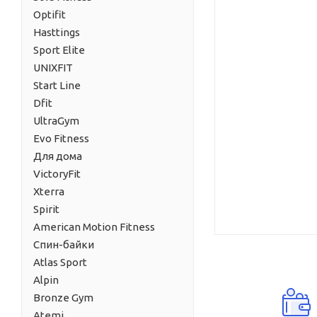
Optifit
Hasttings
Sport Elite
UNIXFIT
Start Line
Dfit
UltraGym
Evo Fitness
Для дома
VictoryFit
Xterra
Spirit
American Motion Fitness
Спин-байки
Atlas Sport
Alpin
Bronze Gym
Atemi