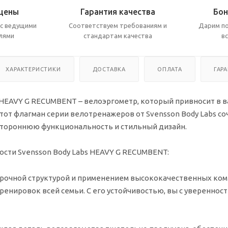
цены
Гарантия качества
Бон
с ведущими
Соответствуем требованиям и
Дарим по
лями
стандартам качества
в
ХАРАКТЕРИСТИКИ
ДОСТАВКА
ОПЛАТА
ГАР
s HEAVY G RECUMBENT – велоэргометр, который привносит в
Этот флагман серии велотренажеров от Svensson Body Labs 
стороннюю функциональность и стильный дизайн.
сти Svensson Body Labs HEAVY G RECUMBENT:
прочной структурой и применением высококачественных ко
тренировок всей семьи. С его устойчивостью, вы с уверенн