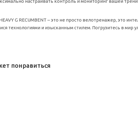
ксимально настраивать контроль и мониторинг вашей трени
s HEAVY G RECUMBENT – это не просто велотренажер, это ин
ся технологиями и изысканным стилем. Погрузитесь в мир 
жет понравиться