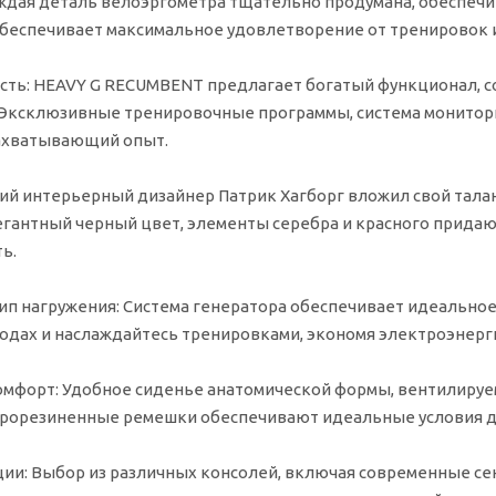
дая деталь велоэргометра тщательно продумана, обеспечи
обеспечивает максимальное удовлетворение от тренировок 
сть:
HEAVY G RECUMBENT предлагает богатый функционал, с
 Эксклюзивные тренировочные программы, система монитори
ахватывающий опыт.
й интерьерный дизайнер Патрик Хагборг вложил свой талан
гантный черный цвет, элементы серебра и красного придаю
ь.
ип нагружения:
Система генератора обеспечивает идеальное
водах и наслаждайтесь тренировками, экономя электроэнерги
омфорт:
Удобное сиденье анатомической формы, вентилируе
рорезиненные ремешки обеспечивают идеальные условия д
ии:
Выбор из различных консолей, включая современные се